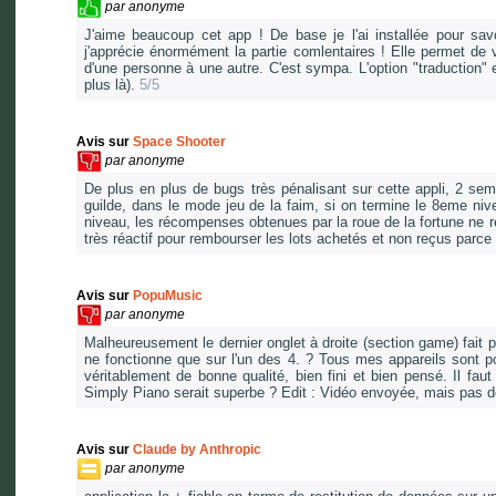
par
anonyme
J'aime beaucoup cet app ! De base je l'ai installée pour savo
j'apprécie énormément la partie comlentaires ! Elle permet de vo
d'une personne à une autre. C'est sympa. L'option "traduction" 
plus là).
5/5
Avis sur
Space Shooter
par
anonyme
De plus en plus de bugs très pénalisant sur cette appli, 2 s
guilde, dans le mode jeu de la faim, si on termine le 8eme niv
niveau, les récompenses obtenues par la roue de la fortune ne r
très réactif pour rembourser les lots achetés et non reçus parce
Avis sur
PopuMusic
par
anonyme
Malheureusement le dernier onglet à droite (section game) fait p
ne fonctionne que sur l'un des 4. ? Tous mes appareils sont po
véritablement de bonne qualité, bien fini et bien pensé. Il faut
Simply Piano serait superbe ? Edit : Vidéo envoyée, mais pas d
Avis sur
Claude by Anthropic
par
anonyme