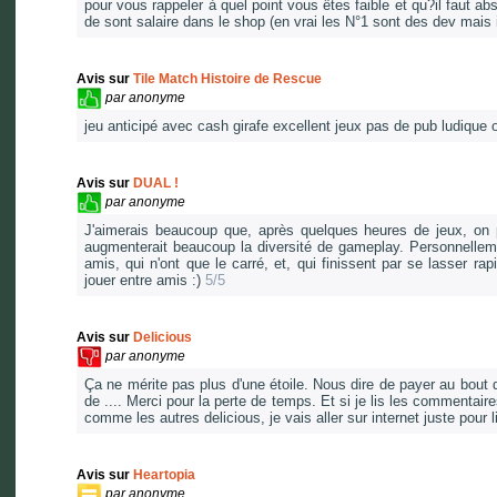
pour vous rappeler à quel point vous êtes faible et qu?il faut a
de sont salaire dans le shop (en vrai les N°1 sont des dev mais il
Avis sur
Tile Match Histoire de Rescue
par
anonyme
jeu anticipé avec cash girafe excellent jeux pas de pub ludiqu
Avis sur
DUAL !
par
anonyme
J'aimerais beaucoup que, après quelques heures de jeux, on p
augmenterait beaucoup la diversité de gameplay. Personnelleme
amis, qui n'ont que le carré, et, qui finissent par se lasser r
jouer entre amis :)
5/5
Avis sur
Delicious
par
anonyme
Ça ne mérite pas plus d'une étoile. Nous dire de payer au bout d
de .... Merci pour la perte de temps. Et si je lis les commentai
comme les autres delicious, je vais aller sur internet juste pour l
Avis sur
Heartopia
par
anonyme