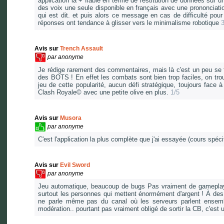
application la + fiable en terme de restitution de données sur u
des voix une seule disponible en français avec une prononciati
qui est dit. et puis alors ce message en cas de difficulté pour
réponses ont tendance à glisser vers le minimalisme robotique
3
Avis sur
Trench Assault
par
anonyme
Je rédige rarement des commentaires, mais là c'est un peu se 
des BOTS ! En effet les combats sont bien trop faciles, on tr
jeu de cette popularité, aucun défi stratégique, toujours face 
Clash Royale© avec une petite olive en plus.
1/5
Avis sur
Musora
par
anonyme
C'est l'application la plus complète que j'ai essayée (cours spéci
Avis sur
Evil Sword
par
anonyme
Jeu automatique, beaucoup de bugs Pas vraiment de gameplay, 
surtout les personnes qui mettent énormément d'argent ! À des 
ne parle même pas du canal où les serveurs parlent ensemb
modération.. pourtant pas vraiment obligé de sortir la CB, c'est 