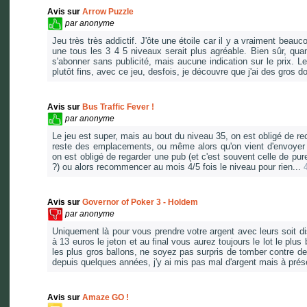
Avis sur
Arrow Puzzle
par
anonyme
Jeu très très addictif. J'ôte une étoile car il y a vraiment beau
une tous les 3 4 5 niveaux serait plus agréable. Bien sûr, quan
s'abonner sans publicité, mais aucune indication sur le prix. L
plutôt fins, avec ce jeu, desfois, je découvre que j'ai des gros do
Avis sur
Bus Traffic Fever !
par
anonyme
Le jeu est super, mais au bout du niveau 35, on est obligé de re
reste des emplacements, ou même alors qu'on vient d'envoyer 
on est obligé de regarder une pub (et c'est souvent celle de p
?) ou alors recommencer au mois 4/5 fois le niveau pour rien...
Avis sur
Governor of Poker 3 - Holdem
par
anonyme
Uniquement là pour vous prendre votre argent avec leurs
à 13 euros le jeton et au final vous aurez toujours le lot le p
les plus gros ballons, ne soyez pas surpris de tomber contre des 
depuis quelques années, j'y ai mis pas mal d'argent mais à p
Avis sur
Amaze GO !