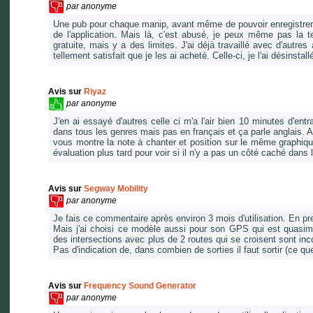
par
anonyme
Une pub pour chaque manip, avant même de pouvoir enregistrer q
de l'application. Mais là, c'est abusé, je peux même pas la t
gratuite, mais y a des limites. J'ai déjà travaillé avec d'autre
tellement satisfait que je les ai acheté. Celle-ci, je l'ai désinstal
Avis sur
Riyaz
par
anonyme
J'en ai essayé d'autres celle ci m'a l'air bien 10 minutes d'en
dans tous les genres mais pas en français et ça parle anglais. Ap
vous montre la note à chanter et position sur le même graphique 
évaluation plus tard pour voir si il n'y a pas un côté caché dans l'
Avis sur
Segway Mobility
par
anonyme
Je fais ce commentaire après environ 3 mois d'utilisation. En pr
Mais j'ai choisi ce modèle aussi pour son GPS qui est quasiment
des intersections avec plus de 2 routes qui se croisent sont inc
Pas d'indication de, dans combien de sorties il faut sortir (ce q
Avis sur
Frequency Sound Generator
par
anonyme