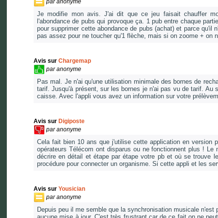
par
anonyme
Je modifie mon avis. J'ai dit que ce jeu faisait chauffer m
l'abondance de pubs qui provoque ça. 1 pub entre chaque partie c
pour supprimer cette abondance de pubs (achat) et parce qu'il 
pas assez pour ne toucher qu'1 flèche, mais si on zoome + on ne vo
Avis sur
Chargemap
par
anonyme
Pas mal. Je n'ai qu'une utilisation minimale des bornes de recharge
tarif. Jusqu'à présent, sur les bornes je n'ai pas vu de tarif. A
caisse. Avec l'appli vous avez un information sur votre prélèvem
Avis sur
Digiposte
par
anonyme
Cela fait bien 10 ans que j'utilise cette application en vers
opérateurs Télécom ont disparus ou ne fonctionnent plus ! Le 
décrire en détail et étape par étape votre pb et où se trouve 
procédure pour connecter un organisme. Si cette appli et les ser
Avis sur
Yousician
par
anonyme
Depuis peu il me semble que la synchronisation musicale n'est pl
aucune mise à jour. C'est très frustrant car de ce fait on ne peut