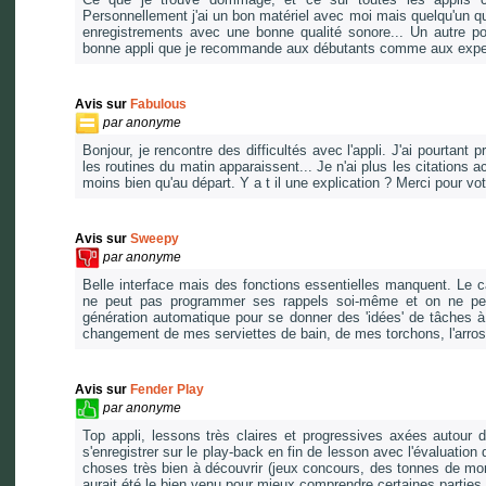
Personnellement j'ai un bon matériel avec moi mais quelqu'un qu
enregistrements avec une bonne qualité sonore... Un autre poin
bonne appli que je recommande aux débutants comme aux exp
Avis sur
Fabulous
par
anonyme
Bonjour, je rencontre des difficultés avec l'appli. J'ai pourtan
les routines du matin apparaissent... Je n'ai plus les citations
moins bien qu'au départ. Y a t il une explication ? Merci pour v
Avis sur
Sweepy
par
anonyme
Belle interface mais des fonctions essentielles manquent. Le c
ne peut pas programmer ses rappels soi-même et on ne peut
génération automatique pour se donner des 'idées' de tâches 
changement de mes serviettes de bain, de mes torchons, l'arros
Avis sur
Fender Play
par
anonyme
Top appli, lessons très claires et progressives axées autour d
s'enregistrer sur le play-back en fin de lesson avec l'évaluation d
choses très bien à découvrir (jeux concours, des tonnes de morc
aurait été le bien venu pour mieux comprendre certaines parties