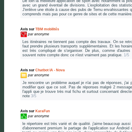
De loin la meilleure application de sport avec notamment la poss
avec un grand éventail de divisions. L'exploitation des stati
J'enlève une étoile à cause des pubs de Temu envahissantes qui 
comprends mais pas pour ce genre de sites et de cette manière
Avis sur
TBM mobilités
par
anonyme
Les itinéraires ne tiennent pas compte des travaux. On se retr
faut prendre plusieurs transports supplémentaires. Et les horair
est très compliqué de s'organiser. De plus, comme d'autres 
souvent notre compte donc ce n'est vraiment pas pratique.
1/5
Avis sur
Chatbot IA - Nova
par
anonyme
Je rencontre un problème auquel je n'ai pas de réponses, j'ai
modifier quoi que ce soit. Pas de réponses malgré 2 messages 
l'appli que je trouve très mal fichu et surtout concernant direct
note
3/5
Avis sur
KaraFun
par
anonyme
le répertoire est très varié et de qualité. j'aime beaucoup auss
d'abonnement premium le partage de l'application sur Android o