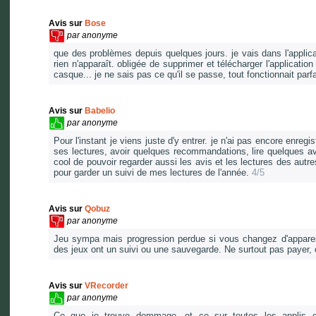
Avis sur
Bose
par
anonyme
que des problèmes depuis quelques jours. je vais dans l'applic
rien n'apparaît. obligée de supprimer et télécharger l'applic
casque... je ne sais pas ce qu'il se passe, tout fonctionnait pa
Avis sur
Babelio
par
anonyme
Pour l'instant je viens juste d'y entrer. je n'ai pas encore enre
ses lectures, avoir quelques recommandations, lire quelques avi
cool de pouvoir regarder aussi les avis et les lectures des autr
pour garder un suivi de mes lectures de l'année.
4/5
Avis sur
Qobuz
par
anonyme
Jeu sympa mais progression perdue si vous changez d'appareil 
des jeux ont un suivi ou une sauvegarde. Ne surtout pas payer, 
Avis sur
VRecorder
par
anonyme
Ce que je trouve dommage, et ce sur toutes les applis comm