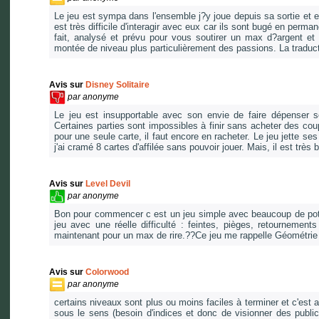
Le jeu est sympa dans l'ensemble j?y joue depuis sa sortie et 
est très difficile d'interagir avec eux car ils sont bugé en per
fait, analysé et prévu pour vous soutirer un max d?argent et 
montée de niveau plus particulièrement des passions. La traduct
Avis sur
Disney Solitaire
par
anonyme
Le jeu est insupportable avec son envie de faire dépenser s
Certaines parties sont impossibles à finir sans acheter des c
pour une seule carte, il faut encore en racheter. Le jeu jette se
j'ai cramé 8 cartes d'affilée sans pouvoir jouer. Mais, il est trè
Avis sur
Level Devil
par
anonyme
Bon pour commencer c est un jeu simple avec beaucoup de pote
jeu avec une réelle difficulté : feintes, pièges, retournements 
maintenant pour un max de rire.??Ce jeu me rappelle Géométri
Avis sur
Colorwood
par
anonyme
certains niveaux sont plus ou moins faciles à terminer et c'est 
sous le sens (besoin d'indices et donc de visionner des publi