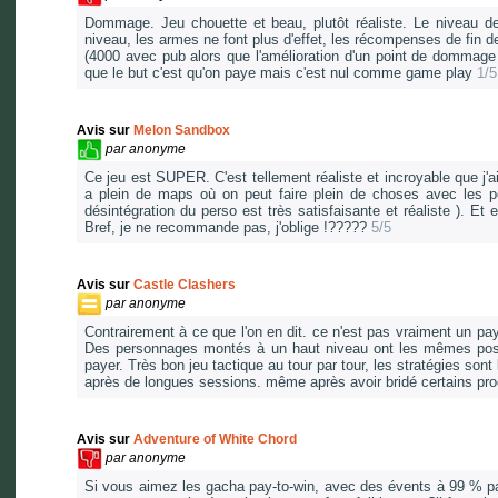
Dommage. Jeu chouette et beau, plutôt réaliste. Le niveau de 
niveau, les armes ne font plus d'effet, les récompenses de fin de
(4000 avec pub alors que l'amélioration d'un point de dommage
que le but c'est qu'on paye mais c'est nul comme game play
1/5
Avis sur
Melon Sandbox
par
anonyme
Ce jeu est SUPER. C'est tellement réaliste et incroyable que j'ai
a plein de maps où on peut faire plein de choses avec les 
désintégration du perso est très satisfaisante et réaliste ). 
Bref, je ne recommande pas, j'oblige !?????
5/5
Avis sur
Castle Clashers
par
anonyme
Contrairement à ce que l'on en dit. ce n'est pas vraiment un pay
Des personnages montés à un haut niveau ont les mêmes possib
payer. Très bon jeu tactique au tour par tour, les stratégies so
après de longues sessions. même après avoir bridé certains pro
Avis sur
Adventure of White Chord
par
anonyme
Si vous aimez les gacha pay-to-win, avec des évents à 99 % p