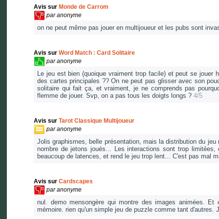
Avis sur
Monde de Carrom
par
anonyme
on ne peut même pas jouer en multijoueur et les pubs sont inv
Avis sur
Word Match : Card Solitaire
par
anonyme
Le jeu est bien (quoique vraiment trop facile) et peut se jouer 
des cartes principales ?? On ne peut pas glisser avec son pouce
solitaire qui fait ça, et vraiment, je ne comprends pas pourqu
flemme de jouer. Svp, on a pas tous les doigts longs ?
4/5
Avis sur
Tarot Classique Multijoueur
par
anonyme
Jolis graphismes, belle présentation, mais la distribution du jeu n
nombre de jetons joués... Les interactions sont trop limitées, 
beaucoup de latences, et rend le jeu trop lent... C'est pas mal m
Avis sur
Cardscapes
par
anonyme
nul. demo mensongère qui montre des images animées. Et co
mémoire. rien qu'un simple jeu de puzzle comme tant d'autres.