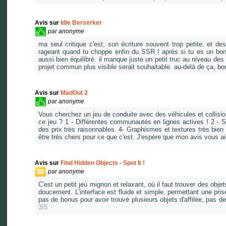
Avis sur
Idle Berserker
par
anonyme
ma seul critique c'est, son écriture souvent trop petite. et 
rageant quand tu choppe enfin du SSR ! après si tu es un bon f
aussi bien équilibré. il manque juste un petit truc au niveau d
projet commun plus visible serait souhaitable. au-delà de ça, bo
Avis sur
MadOut 2
par
anonyme
Vous cherchez un jeu de conduite avec des véhicules et collisio
ce jeu ? 1 - Différentes communautés en lignes actives ! 2 - 
des prix très raisonnables. 4- Graphismes et textures très bien 
être très chers pour ce que c'est. J'espère que mon avis vous ai
Avis sur
Find Hidden Objects - Spot It !
par
anonyme
C'est un petit jeu mignon et relaxant, où il faut trouver des obj
doucement. L'interface est fluide et simple, permettant une prise
pas de bonus pour avoir trouvé plusieurs objets d'affilée, pas d
3/5