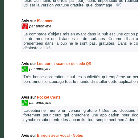
testé au moins une fois par jour). donc impossible de l'utiliser
utiliser la version youtube gratuite. quel dommage !
4/5
Avis sur
iScanner
par
anonyme
Le comptage d'objets mis en avant dans la pub est une option 
et de mesure de distances et de surfaces. Comme d'habitude
présentées dans la pub ne le sont pas, gratuites. Dans le c
désinstalle!
1/5
Avis sur
Lecteur et scanner de code QR
par
anonyme
Très bonne application, sauf les publicités qui empêche un peu l
bon. Sinon j'encourage tout le monde d'installer cette applicati
Avis sur
Pocket Casts
par
anonyme
Exceptionnel même en version gratuite ! Des tas d'options d
fortement pour ceux qui cherchent une application pour éc
synchronisation entre les appareils, tout simplement rien à dire 
Avis sur
Enregistreur vocal - Notes