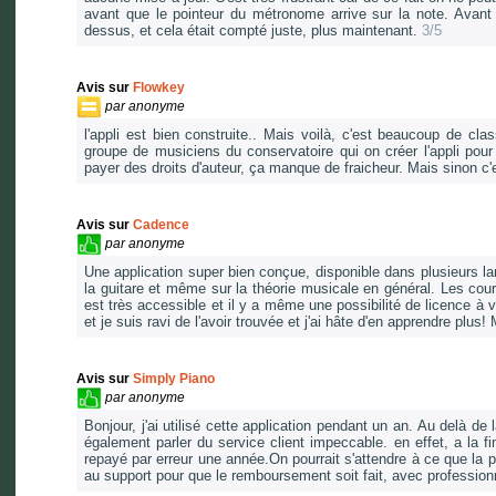
avant que le pointeur du métronome arrive sur la note. Avant c
dessus, et cela était compté juste, plus maintenant.
3/5
Avis sur
Flowkey
par
anonyme
l'appli est bien construite.. Mais voilà, c'est beaucoup de cla
groupe de musiciens du conservatoire qui on créer l'appli pour 
payer des droits d'auteur, ça manque de fraicheur. Mais sinon c'e
Avis sur
Cadence
par
anonyme
Une application super bien conçue, disponible dans plusieurs l
la guitare et même sur la théorie musicale en général. Les cours
est très accessible et il y a même une possibilité de licence à vi
et je suis ravi de l'avoir trouvée et j'ai hâte d'en apprendre plus
Avis sur
Simply Piano
par
anonyme
Bonjour, j'ai utilisé cette application pendant un an. Au delà de
également parler du service client impeccable. en effet, a la fi
repayé par erreur une année.On pourrait s'attendre à ce que la p
au support pour que le remboursement soit fait, avec professio