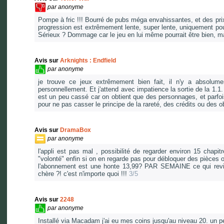
par
anonyme
Pompe à fric !!! Bourré de pubs méga envahissantes, et des prix 
progression est extrêmement lente, super lente, uniquement po
Sérieux ? Dommage car le jeu en lui même pourrait être bien, ma
Avis sur
Arknights : Endfield
par
anonyme
je trouve ce jeux extrêmement bien fait, il n'y a absolume
personnellement. Et j'attend avec impatience la sortie de la 1.1.
est un peu cassé car on obtient que des personnages, et parfoi
pour ne pas casser le principe de la rareté, des crédits ou des 
Avis sur
DramaBox
par
anonyme
l'appli est pas mal , possibilité de regarder environ 15 chap
"volonté" enfin si on en regarde pas pour débloquer des pièces 
l'abonnement est une honte 13,99? PAR SEMAINE ce qui revien
chère ?! c'est n'importe quoi !!!
3/5
Avis sur
2248
par
anonyme
Installé via Macadam j'ai eu mes coins jusqu'au niveau 20. un 