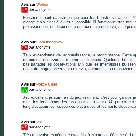
Avis sur
Webex
par
anonyme
Fonctionnement catastrophique pour les transferts d'appels !!!
orange mais c'est à éviter si possible !!! fonctionne très mal,
professionnel), se déconnecte de façon intempestive, si je pou
Avis sur
Flora Incognita
par
anonyme
Taux exceptionnel de reconnaissance, je recommande. Cette ap
de pouvoir observer les différentes éspeces. Quelques bémols: 
pas partager les observations afin que les interraissés puissent
une autre page concernant nos avis, comme si ils ne pouvaient pa
Avis sur
Police Chief
par
anonyme
Jeu excellent, je suis fan du jeu, vraiment, c'est pour ça que je
dans les fédérations des jobs pour les joueurs R4, par exempl
long d'acquérir les ressources électriques et les barils d'essenc
Avis sur
Voi
par
anonyme
Très mauvaise expérience avec Voi à Maurepas (Yvelines). La t