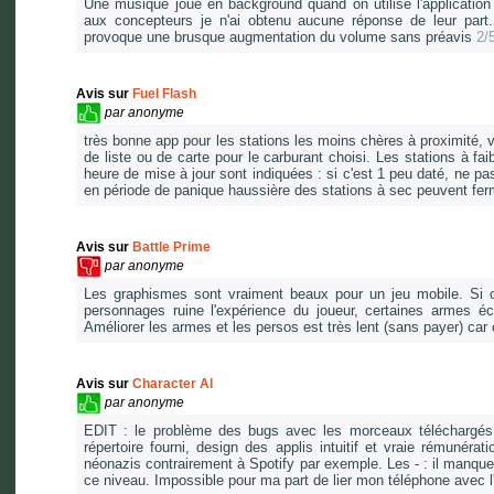
Une musique joue en background quand on utilise l'application 
aux concepteurs je n'ai obtenu aucune réponse de leur part. 
provoque une brusque augmentation du volume sans préavis
2/
Avis sur
Fuel Flash
par
anonyme
très bonne app pour les stations les moins chères à proximité, v
de liste ou de carte pour le carburant choisi. Les stations à fa
heure de mise à jour sont indiquées : si c'est 1 peu daté, ne pas
en période de panique haussière des stations à sec peuvent fer
Avis sur
Battle Prime
par
anonyme
Les graphismes sont vraiment beaux pour un jeu mobile. Si o
personnages ruine l'expérience du joueur, certaines armes écr
Améliorer les armes et les persos est très lent (sans payer) car 
Avis sur
Character AI
par
anonyme
EDIT : le problème des bugs avec les morceaux téléchargés e
répertoire fourni, design des applis intuitif et vraie rémunér
néonazis contrairement à Spotify par exemple. Les - : il manque
ce niveau. Impossible pour ma part de lier mon téléphone avec 