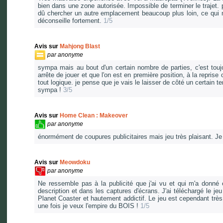
bien dans une zone autorisée. Impossible de terminer le trajet.
dû chercher un autre emplacement beaucoup plus loin, ce qui 
déconseille fortement.
1/5
Avis sur
Mahjong Blast
par
anonyme
sympa mais au bout d'un certain nombre de parties, c'est touj
arrête de jouer et que l'on est en première position, à la repri
tout logique. je pense que je vais le laisser de côté un certain 
sympa !
3/5
Avis sur
Home Clean : Makeover
par
anonyme
énormément de coupures publicitaires mais jeu très plaisant. 
Avis sur
Meowdoku
par
anonyme
Ne ressemble pas à la publicité que j'ai vu et qui m'a donné
description et dans les captures d'écrans. J'ai téléchargé le je
Planet Coaster et hautement addictif. Le jeu est cependant trè
une fois je veux l'empire du BOIS !
1/5