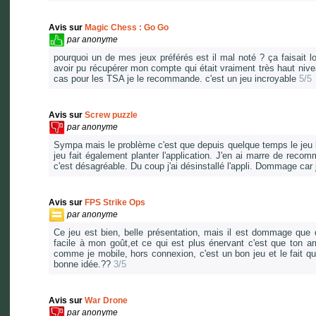
Avis sur
Magic Chess : Go Go
par
anonyme
pourquoi un de mes jeux préférés est il mal noté ? ça faisait 
avoir pu récupérer mon compte qui était vraiment très haut nive
cas pour les TSA je le recommande. c'est un jeu incroyable
5/5
Avis sur
Screw puzzle
par
anonyme
Sympa mais le problème c'est que depuis quelque temps le jeu b
jeu fait également planter l'application. J'en ai marre de reco
c'est désagréable. Du coup j'ai désinstallé l'appli. Dommage car
Avis sur
FPS Strike Ops
par
anonyme
Ce jeu est bien, belle présentation, mais il est dommage que d
facile à mon goût,et ce qui est plus énervant c'est que ton arm
comme je mobile, hors connexion, c'est un bon jeu et le fait qu'
bonne idée.??
3/5
Avis sur
War Drone
par
anonyme