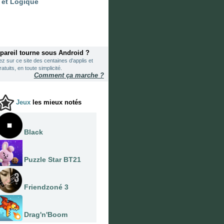
 et Logique
ppareil tourne sous Android ?
z sur ce site des centaines d'applis et
atuits, en toute simplicité.
Comment ça marche ?
Jeux
les mieux notés
Black
Puzzle Star BT21
Friendzoné 3
Drag'n'Boom