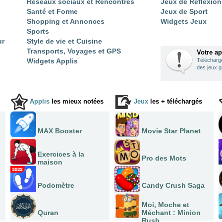
Réseaux sociaux et Rencontres
Jeux de Réflexion
Santé et Forme
Jeux de Sport
Shopping et Annonces
Widgets Jeux
Sports
ur
Style de vie et Cuisine
Transports, Voyages et GPS
Votre a
Widgets Applis
Télécharge
des jeux gr
Applis
les mieux notées
Jeux
les + téléchargés
MAX Booster
Movie Star Planet
Exercices à la
Pro des Mots
maison
Podomètre
Candy Crush Saga
Moi, Moche et
Quran
Méchant : Minion
Rush