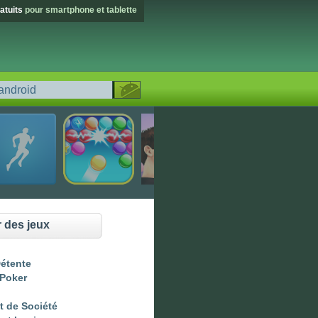
atuits
pour smartphone et tablette
 des jeux
Détente
 Poker
t de Société