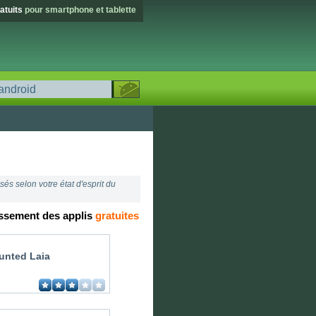
atuits
pour smartphone et tablette
és selon votre état d'esprit du
ssement des applis
gratuites
unted Laia