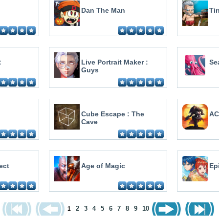
Dan The Man
Ti
:
Live Portrait Maker :
Se
Guys
Cube Escape : The
AC
Cave
ect
Age of Magic
Ep
2
3
4
5
6
7
8
9
10
1
-
-
-
-
-
-
-
-
-