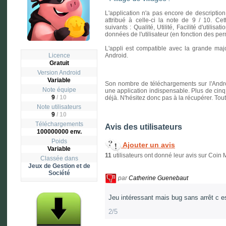
L'application n'a pas encore de description
attribué à celle-ci la note de 9 / 10. Cet
suivants : Qualité, Utilité, Facilité d'utilisa
données de l'utilisateur (en fonction des p
L'appli est compatible avec la grande majo
Licence
Android.
Gratuit
Version
Android
Variable
Son nombre de téléchargements sur l'Andro
Note équipe
une application indispensable. Plus de cinq 
9
/ 10
déjà. N'hésitez donc pas à la récupérer. Tout
Note utilisateurs
9
/
10
Téléchargements
Avis des utilisateurs
100000000 env.
Poids
Ajouter un avis
Variable
11
utilisateurs ont donné leur avis sur Coin 
Classée dans
Jeux de Gestion et de
Société
par
Catherine Guenebaut
Jeu intéressant mais bug sans arrêt c est 
2/5