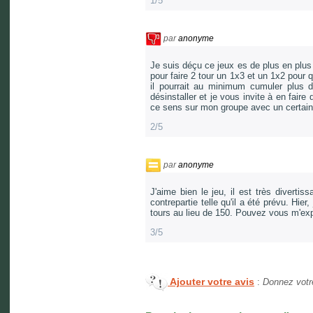
1/5
par
anonyme
Je suis déçu ce jeux es de plus en plus
pour faire 2 tour un 1x3 et un 1x2 pour 
il pourrait au minimum cumuler plus d
désinstaller et je vous invite à en fair
ce sens sur mon groupe avec un certain
2/5
par
anonyme
J'aime bien le jeu, il est très diverti
contrepartie telle qu'il a été prévu. Hier, 
tours au lieu de 150. Pouvez vous m'exp
3/5
Ajouter votre avis
:
Donnez votre