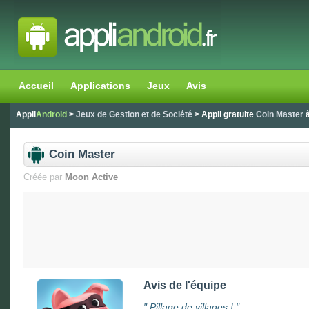
Accueil
Applications
Jeux
Avis
Appli
Android
>
Jeux de Gestion et de Société
> Appli gratuite
Coin Master
à
Coin Master
Créée par
Moon Active
Avis de l'équipe
"
Pillage de villages !
"