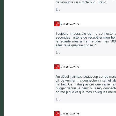
de résoudre un simple bug. Bravo.
1/5
par
anonyme
Toujours impossible de me connecter 
secondes histoire de récupérer mon bo
je regarde mes amis me piler mes 300
allez faire quelque chose ?
1/5
par
anonyme
Au début j aimais beaucoup ce jeu mais
dit de vérifier ma connection internet al
n'y fait. Ce matin j ai cru que ça rem
bugger depuis je peux plus m'y connecte
on me pique et que mes collègues me di
1/5
par
anonyme