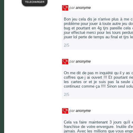
par
anonyme
Bon jeu cela dis je n'arrive plus à me 
problème pour jouer à toute autre jeu do
bug et pourtant en 4g tjrs pareille cel
jour effectué merci pour les tours perdu
jouer lol perte de temps au final et tjr
2/5
par
anonyme
On me dit de pas m inquiété qu il y as 
coffres que j ai ouvert !!! Et pourtant 
les cartes or et je suis pas la seul
continuez comme ça !!!! Sinon seul soluti
2/5
par
anonyme
Cela va faire maintenant 3 jours qu'il
franchise de votre envergure. Inutile d
jamais. Avec les millions que vous eng