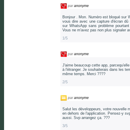
par
anonyme
Bonjour . Mon. Numéro est bloqué sur W
vous dire avec une capture d'écran d
sur WhatsApp sans problème pourtant c
Vous ne m'avez pas non plus signaler a
1/5
par
anonyme
J'aime beaucoup cette app, parcequ'ell
à l'étranger. Je souhaiterais dans les 
même temps. Merci ????
2/5
par
anonyme
Salut les développeurs, votre nouvelle m
en dehors de l'application. Pensez-y svp. 
aussi. Svp arrangez ça. ???
3/5