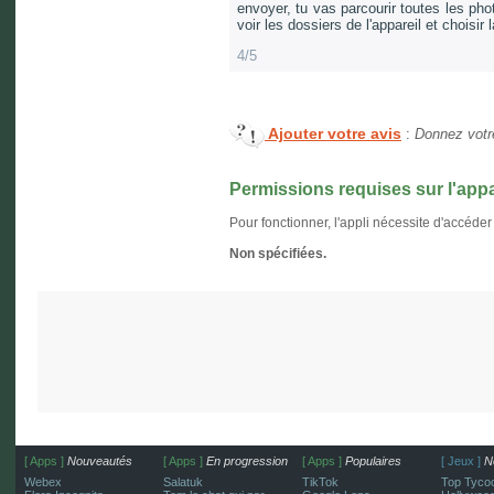
envoyer, tu vas parcourir toutes les phot
voir les dossiers de l'appareil et choisir
4/5
Ajouter votre avis
:
Donnez votre
Permissions requises sur l'appa
Pour fonctionner, l'appli nécessite d'accéder
Non spécifiées.
[ Apps ]
Nouveautés
[ Apps ]
En progression
[ Apps ]
Populaires
[ Jeux ]
N
Webex
Salatuk
TikTok
Top Tycoo