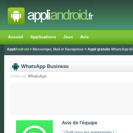
Accueil
Applications
Jeux
Avis
Appli
Android
>
Messenger, Mail et Navigateur
> Appli gratuite
WhatsApp B
WhatsApp Business
Créée par
WhatsApp
Avis de l'équipe
"
Outil pour les entreprises !
"