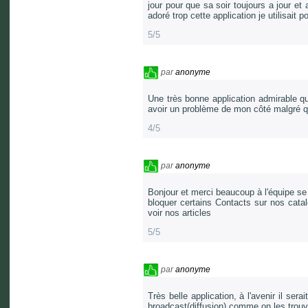
jour pour que sa soir toujours a jour et
adoré trop cette application je utilisait 
5/5
par
anonyme
Une très bonne application admirable qu
avoir un problème de mon côté malgré qu
4/5
par
anonyme
Bonjour et merci beaucoup à l'équipe se
bloquer certains Contacts sur nos cata
voir nos articles
5/5
par
anonyme
Très belle application, à l'avenir il se
broadcast(diffusion) comme on les trouv