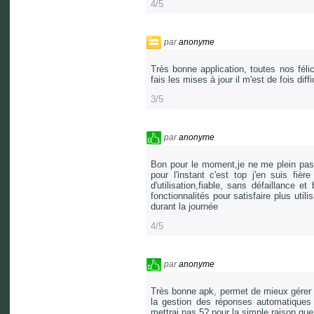
4/5
par
anonyme
Très bonne application, toutes nos félic
fais les mises à jour il m'est de fois d
3/5
par
anonyme
Bon pour le moment,je ne me plein pas e
pour l'instant c'est top j'en suis fièr
d'utilisation,fiable, sans défaillance
fonctionnalités pour satisfaire plus util
durant la journée
4/5
par
anonyme
Très bonne apk, permet de mieux gérer la
la gestion des réponses automatiques 
mettrai pas 5? pour la simple raison que