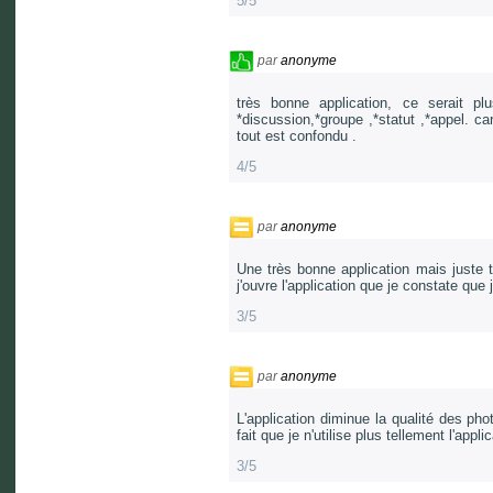
5/5
par
anonyme
très bonne application, ce serait p
*discussion,*groupe ,*statut ,*appel. ca
tout est confondu .
4/5
par
anonyme
Une très bonne application mais juste t
j'ouvre l'application que je constate qu
3/5
par
anonyme
L'application diminue la qualité des pho
fait que je n'utilise plus tellement l'applic
3/5