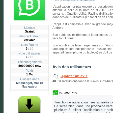
L'application n'a pas encore de description
attribué à celle-ci la note de 9 / 10. Cet
suivants : Qualité, Utilité, Facilité d'utilisa
données de l'utilisateur (en fonction des p
L'appli est compatible avec la grande majo
Licence
Android.
Gratuit
Son poids est extrêmement léger, moins de un
Version
Android
faire fonctionner.
Variable
Note équipe
Son nombre de téléchargements sur l'Andro
9
/ 10
une application indispensable. Plus de cinq 
appareil (smartphone ou tablette) se doit de
Note utilisateurs
9
/
10
Téléchargements
500000000 env.
Avis des utilisateurs
Poids
1 Mo
Ajouter un avis
Classée dans
40
utilisateurs ont donné leur avis sur Wha
Messenger, Mail et
Navigateur
par
anonyme
Très bonne application Très agréable de
Ce serait bien, dans une prochaine versio
plusieurs à utiliser l'application sur 