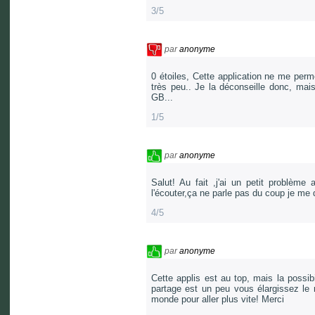
3/5
par
anonyme
0 étoiles, Cette application ne me per
très peu.. Je la déconseille donc, mai
GB...
1/5
par
anonyme
Salut! Au fait ,j'ai un petit problèm
l'écouter,ça ne parle pas du coup je me
4/5
par
anonyme
Cette applis est au top, mais la possi
partage est un peu vous élargissez le
monde pour aller plus vite! Merci