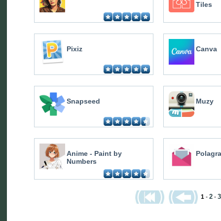
Tiles
Pixiz
Canva
Snapseed
Muzy
Anime - Paint by
Polagr
Numbers
2
3
1
-
-