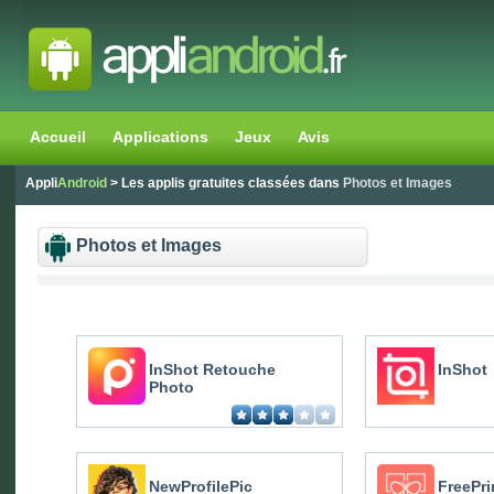
Accueil
Applications
Jeux
Avis
Appli
Android
> Les applis gratuites classées dans
Photos et Images
Photos et Images
InShot Retouche
InShot
Photo
NewProfilePic
FreePri