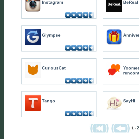
Instagram
BeReal
Glympse
Anniver
CuriousCat
Yoomee
rencon
Tango
SayHi
2
1
-