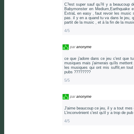
C?est super sauf qu?il y a beaucoup de 
Babymonster en Medium,Earthquake en
ExtraL en easy , faut revoir les music s
pas. il y en a quand tu va dans le jeu, 
partit de la music , et à la fin de la mus
4/5
par
anonyme
ce que j'adore dans ce jeu c'est que 
musiques mais j'aimerais qu'ils metten
les musiques qui ont mis suffit,en tout
pubs ????????
5/5
par
anonyme
J'aime beaucoup ce jeu, il y a tout mes 
L'inconvénient c'est qu'il y a trop de pub
4/5