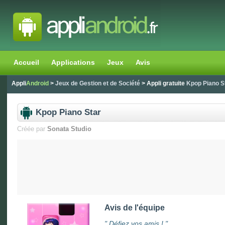
Accueil
Applications
Jeux
Avis
Appli
Android
>
Jeux de Gestion et de Société
> Appli gratuite
Kpop Piano S
Kpop Piano Star
Créée par
Sonata Studio
Avis de l'équipe
"
Défiez vos amis !
"