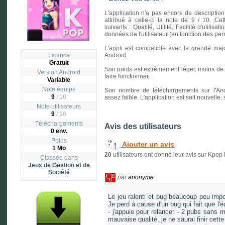
L'application n'a pas encore de description
attribué à celle-ci la note de 9 / 10. Cet
suivants : Qualité, Utilité, Facilité d'utilisa
données de l'utilisateur (en fonction des p
L'appli est compatible avec la grande majo
Licence
Android.
Gratuit
Son poids est extrêmement léger, moins de un
Version
Android
faire fonctionner.
Variable
Note équipe
Son nombre de téléchargements sur l'And
9
/ 10
assez faible. L'application est soit nouvelle
Note utilisateurs
9
/
10
Téléchargements
Avis des utilisateurs
0 env.
Poids
Ajouter un avis
1 Mo
20
utilisateurs ont donné leur avis sur Kpop 
Classée dans
Jeux de Gestion et de
Société
par
anonyme
Le jeu ralenti et bug beaucoup peu impo
Je perd à cause d'un bug qui fait que l'é
- j'appuie pour relancer - 2 pubs sans 
mauvaise qualité, je ne saurai finir cett