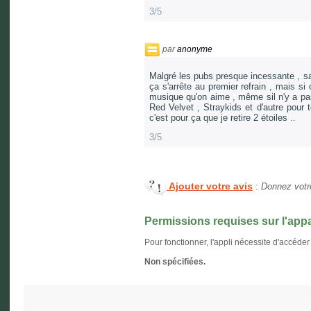
3/5
par
anonyme
Malgré les pubs presque incessante , sa 
ça s'arrête au premier refrain , mais si
musique qu'on aime , même sil n'y a pa
Red Velvet , Straykids et d'autre pour 
c'est pour ça que je retire 2 étoiles ..
3/5
Ajouter votre avis
:
Donnez votre
Permissions requises sur l'appa
Pour fonctionner, l'appli nécessite d'accéder
Non spécifiées.