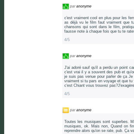
par
anonyme
c'est vraiment cool en plus pour les f
as déjà vu le film faut vraiment que 
chansons qui sont dans le film, prati
fausse note à chaque fois que tu te rat
4/5
par
anonyme
J'ai adoré sauf qu'il a perdu un point 
c'est vrai il y a souvent des pub et q
je suis pas venue pour parler de ça
vraiment si tu pars en voyage et que tu 
c'est Chiant vous trouvez pas?J'exagère
4/5
par
anonyme
Toutes les musiques sont superbes. Mai
musiques, ok. Mais non, Quand on fin
reprendre alors qu'on se rate, pub. Ça 