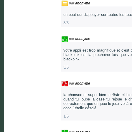
par
anonyme
un peut dur d'appuyer sur toutes les to
3/5
par
anonyme
votre appli est trop magnifique et c'est 
blackpink est la prochaine fois que vo
blackpink
5/5
par
anonyme
la chanson et super bien le rêste et bie
quand tu loupe la case tu rejoue je d
correctement que on joue le jeux voilà et
donc 1étoile désolé
1/5