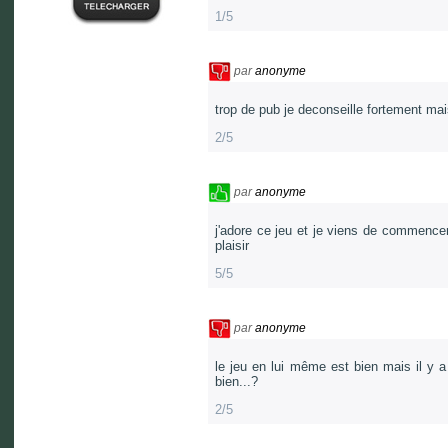
1/5
par
anonyme
trop de pub je deconseille fortement mais
2/5
par
anonyme
j'adore ce jeu et je viens de commencer 
plaisir
5/5
par
anonyme
le jeu en lui même est bien mais il y 
bien...?
2/5