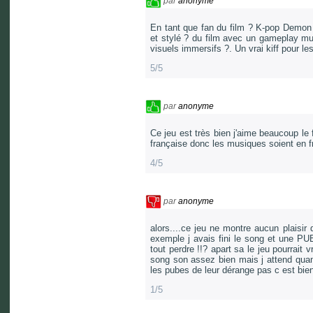
par
anonyme
En tant que fan du film ? K-pop Demon H
et stylé ? du film avec un gameplay mus
visuels immersifs ?. Un vrai kiff pour les
5/5
par
anonyme
Ce jeu est très bien j'aime beaucoup le 
française donc les musiques soient en fr
4/5
par
anonyme
alors....ce jeu ne montre aucun plaisir
exemple j avais fini le song et une PUB 
tout perdre !!? apart sa le jeu pourrait 
song son assez bien mais j attend qua
les pubes de leur dérange pas c est bie
1/5