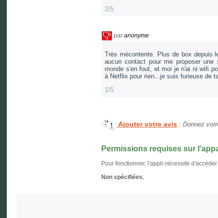
2/5
par
anonyme
Très mécontente. Plus de box depuis le
aucun contact pour me proposer une s
monde s'en fout, et moi je n'ai ni wifi 
à Netflix pour rien...je suis furieuse de 
1/5
Ajouter votre avis
:
Donnez votre
Permissions requises sur l'appa
Pour fonctionner, l'appli nécessite d'accéder
Non spécifiées.