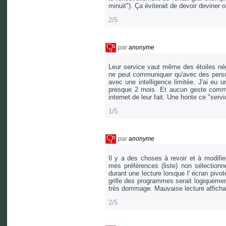
minuit"). Ça éviterait de devoir deviner 
2/5
par
anonyme
Leur service vaut même des étoiles nég
ne peut communiquer qu'avec des person
avec une intelligence limitée. J'ai eu 
presque 2 mois. Et aucun geste comme
internet de leur fait. Une honte ce "ser
1/5
par
anonyme
Il y a des choses à revoir et à modifie
mes préférences (liste) non sélectionn
durant une lecture lorsque l' écran pivo
grille des programmes serait logiquemen
très dommage. Mauvaise lecture affich
2/5