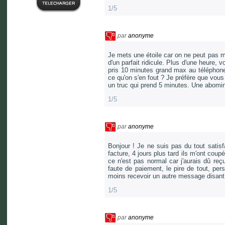
1/5
par
anonyme
Je mets une étoile car on ne peut pas m
d'un parfait ridicule. Plus d'une heure,
pris 10 minutes grand max au téléphone. 
ce qu'on s'en fout ? Je préfère que vou
un truc qui prend 5 minutes. Une abomin
1/5
par
anonyme
Bonjour ! Je ne suis pas du tout satisf
facture, 4 jours plus tard ils m'ont cou
ce n'est pas normal car j'aurais dû reç
faute de paiement, le pire de tout, pe
moins recevoir un autre message disant q
1/5
par
anonyme