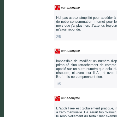
par
anonyme
Nul pas assez simplifié pour accéder à c
de notre consommation internet pour le 
mois que j'ai plus rien. J'attends toujou
m'avoir répondu.
2/5
par
anonyme
impossible de modifier un numéro d'ap
primauté d'un rattachement de compte s
appelé sur un autre numéro que celui du
résoudre; ni avec leur l'I.A., ni avec
Bref....ils ne comprennent rien.
1/5
par
anonyme
L?appli Free est globalement pratique, m
à zéro mensuelle. Ce serait top d?avoir
le renouvellement du forfait (par exemp