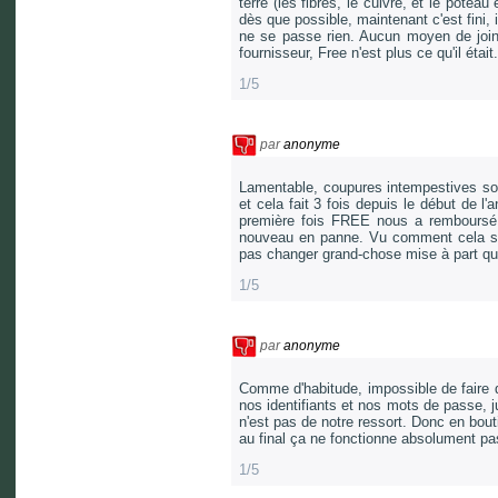
terre (les fibres, le cuivre, et le potea
dès que possible, maintenant c'est fini, i
ne se passe rien. Aucun moyen de joind
fournisseur, Free n'est plus ce qu'il était.
1/5
par
anonyme
Lamentable, coupures intempestives sou
et cela fait 3 fois depuis le début de l
première fois FREE nous a remboursé 
nouveau en panne. Vu comment cela se 
pas changer grand-chose mise à part que
1/5
par
anonyme
Comme d'habitude, impossible de faire 
nos identifiants et nos mots de passe, 
n'est pas de notre ressort. Donc en bout
au final ça ne fonctionne absolument pas
1/5