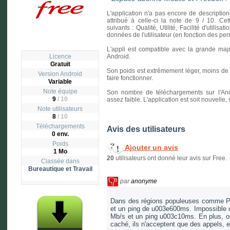
L'application n'a pas encore de description
attribué à celle-ci la note de 9 / 10. Cet
suivants : Qualité, Utilité, Facilité d'utilisa
données de l'utilisateur (en fonction des p
L'appli est compatible avec la grande majo
Licence
Android.
Gratuit
Son poids est extrêmement léger, moins de un
Version
Android
faire fonctionner.
Variable
Note équipe
Son nombre de téléchargements sur l'And
9
/ 10
assez faible. L'application est soit nouvelle
Note utilisateurs
8
/
10
Téléchargements
Avis des utilisateurs
0 env.
Poids
Ajouter un avis
1 Mo
20
utilisateurs ont donné leur avis sur Free.
Classée dans
Bureautique et Travail
par
anonyme
Dans des régions populeuses comme Pa
et un ping de u003e600ms. Impossible 
Mb/s et un ping u003c10ms. En plus, on 
caché, ils n'acceptent que des appels, et