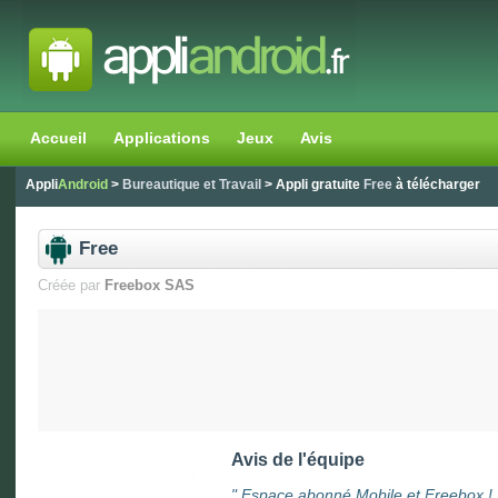
Accueil
Applications
Jeux
Avis
Appli
Android
>
Bureautique et Travail
> Appli gratuite
Free
à télécharger
Free
Créée par
Freebox SAS
Avis de l'équipe
"
Espace abonné Mobile et Freebox !