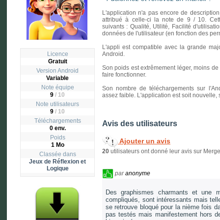
L'application n'a pas encore de description
attribué à celle-ci la note de 9 / 10. Cet
suivants : Qualité, Utilité, Facilité d'utilisa
données de l'utilisateur (en fonction des p
L'appli est compatible avec la grande majo
Licence
Android.
Gratuit
Son poids est extrêmement léger, moins de un
Version
Android
faire fonctionner.
Variable
Note équipe
Son nombre de téléchargements sur l'And
9
/ 10
assez faible. L'application est soit nouvelle
Note utilisateurs
9
/
10
Téléchargements
Avis des utilisateurs
0 env.
Poids
Ajouter un avis
1 Mo
20
utilisateurs ont donné leur avis sur Merg
Classée dans
Jeux de Réflexion et
Logique
par
anonyme
Des graphismes charmants et une musi
compliqués, sont intéressants mais tellem
se retrouve bloqué pour la nième fois da
pas testés mais manifestement hors de p