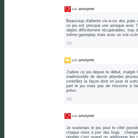
par
anonyme
Beaucoup d'attente vis-à-vis des pubs c
ce jeu est presque une arnaque avec l'a
objets difficilement récupérables, trop 
même gameplay mais avec un vrai scéna
2/5
par
anonyme
J'adore ce jeu depuis le début, malgré 
inadmissible de devoir attendre plusieu
contrôlez la façon dont on joue et sur
part le jeu mais pas de missions à fa
prévu
3/5
par
anonyme
Je soutenais le jeu pour le côté possi
chaque mise à jour des bugs : change
pénible c'est quand on additionne les o