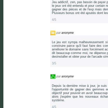
Jeu addictif, zen, pas besoin de payer 
le jeux ont été entendu et pour certain
gagner des pièces et de l'exp mais dema
Plusieurs bonus ont été ajoutés dont les 
4/5
par
anonyme
Le jeu est sympa malheureusement si 
construire parce qu'il faut faire des co
améliorer le domaine sans forcément ache
dit beaucoup comme moi, ne dépense pa
desinstaller et obter pour de l'arcade sim
3/5
par
anonyme
Depuis la dernière mise à jour, je su
l'opportunité de gagner des gemmes e
objectif pour pouvoir en avoir beaucoup
alors j'espère que les nouveaux écha
système.
4/5