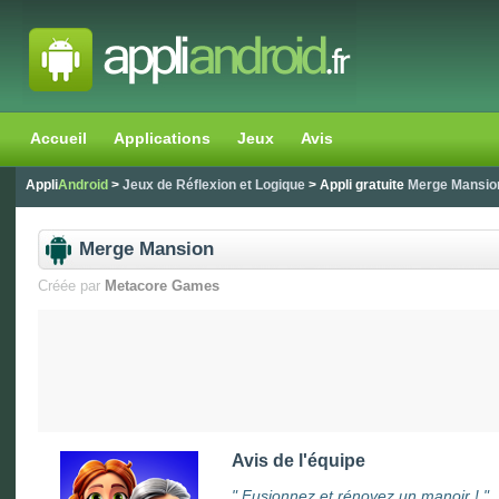
Accueil
Applications
Jeux
Avis
Appli
Android
>
Jeux de Réflexion et Logique
> Appli gratuite
Merge Mansio
Merge Mansion
Créée par
Metacore Games
Avis de l'équipe
"
Fusionnez et rénovez un manoir !
"