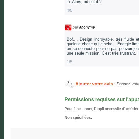
là. Alors, où est-il ?
4/5
par
anonyme
Bof.... Design incroyable, très fluide 
quelque chose qui cloche... Énergie limi
on se connecte pour ne pas pouvoir joue
une seule mission. C'est très frustrant. 
1/5
Ajouter votre avis
:
Donnez votre
Permissions requises sur l'appa
Pour fonctionner, l'appli nécessite d'accéder
Non spécifiées.