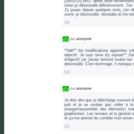
(24/01/23) MAJ, après avoir recommencer
sinon je désinstalle définitivement. J'e
J'y jouais depuis quelques mois, j'en 
ouvrir, je désinstalle, réinstalle et me r
3/5
par
anonyme
**édit** les modifications apportées o
objectif. Je suis ravie d'y rejouer** J
d'objectif car j'avais terminé toutes le
désinstallé. C'est dommage, il manque 
5/5
par
anonyme
Je dois dire que je télécharge souvent l
pub et je ne voulais pas céder à la te
(merger/rassembler des éléments) mais
graphismes. Les niveaux et la gestion de
et ça me permet de combler mon envie de
5/5