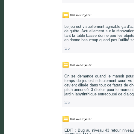
par
anonyme
Le jeu est visuellement agréable ça d'ac
de quête. Actuellement sur la rénovation
tant la table basse donne peu les objets
en donne beaucoup quand pas l'utilité soi
3/5
par
anonyme
On se demande quand le manoir pourra 
temps de jeu est ridiculement court vs 
devient diluée dans tout ce fatras de cho
pitch annoncé. 3 étoiles pour le moment..
jardin labyrinthique entrecoupé de dialog
3/5
par
anonyme
EDIT : Bug au niveau 43 retour niveau