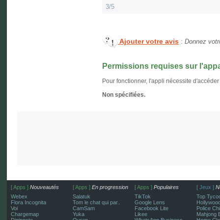
3/5
Ajouter votre avis
:
Donnez votre
Permissions requises sur l'appa
Pour fonctionner, l'appli nécessite d'accéder
Non spécifiées.
[ Apps ]
Nouveautés
[ Apps ]
En progression
[ Apps ]
Populaires
[ Jeux ]
N
Webex
Salatuk
TikTok
Top Tycoo
Flora Incognita
Tom le chat qui par..
Google Lens
Hollywoo
Voi
CamSam
Facebook Lite
Police Chi
Chargemap
Yuka
Likee
Mahjong B