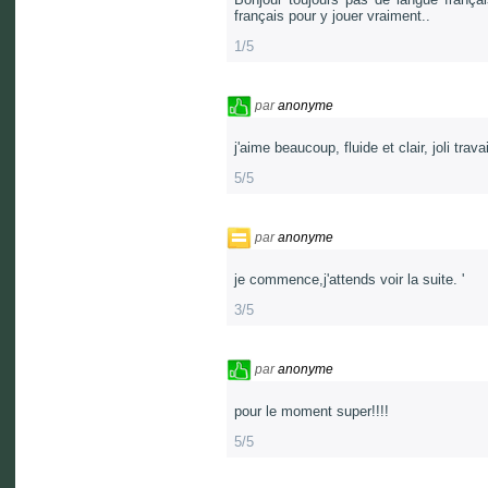
français pour y jouer vraiment..
1/5
par
anonyme
j'aime beaucoup, fluide et clair, joli tra
5/5
par
anonyme
je commence,j'attends voir la suite. '
3/5
par
anonyme
pour le moment super!!!!
5/5