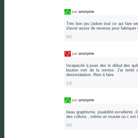
par
anonyme
Très bon jeu j'adore tout ce qui fare w
d'avoir assez de revenus pour fabriquer d
5/5
par
anonyme
Incapacité à jouer des le début des quê
bouton vert de la remise. J'ai tenté 
desinstalation. Rien à faire
1/5
par
anonyme
beau graphisme, jouabilité excellente ,
des collons , même un musée ou c est très
5/5