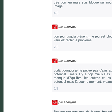
très bon jeu mais suis bloqué sur nouv
image.
4/5
par
anonyme
bon jeu jusqu'à présent....le jeu est b
veuillez règler le problème
2/5
par
anonyme
voilà pourquoi je ne publie pas d'avis 
potentiel....mais il y a bcp mieux.Pas 
manque d'équilibre, les quêtes et les
potentiel mais là pour le moment, vraimen
2/5
par
anonyme
Bonjour toujours pas de langue françai