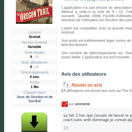
L'application n'a pas encore de description
attribué à celle-ci la note de 9 / 10. Cet
suivants : Qualité, Utilité, Facilité d'utilisa
données de l'utilisateur (en fonction des p
L'appli est compatible avec la grande majo
Licence
Android.
Gratuit
Son poids est extrêmement léger, moins de un
Version
Android
faire fonctionner.
Variable
Note équipe
Son nombre de téléchargements sur l'And
9
/ 10
assez faible. L'application est soit nouvelle
Note utilisateurs
9
/
10
Téléchargements
Avis des utilisateurs
0 env.
Poids
Ajouter un avis
1 Mo
27
utilisateurs ont donné leur avis sur The 
Classée dans
Jeux de Gestion et de
Société
par
anonyme
sa fait 2 fois que j'essaie de lancer le
crach sans arrêt dommage je conseil pa
1/5