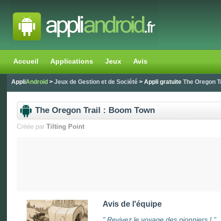
Accueil
Applications
Jeux
Avis
Appli
Android
>
Jeux de Gestion et de Société
> Appli gratuite
The Oregon T
The Oregon Trail : Boom Town
Créée par
Tilting Point
Avis de l'équipe
"
Revivez le voyage des pionniers !
"