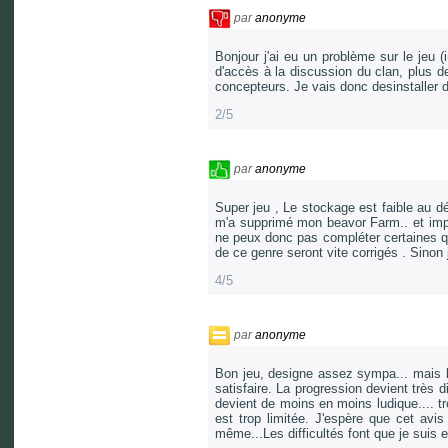
par
anonyme
Bonjour j'ai eu un problème sur le jeu (
d'accès à la discussion du clan, plus d
concepteurs. Je vais donc desinstaller 
2/5
par
anonyme
Super jeu , Le stockage est faible au d
m'a supprimé mon beavor Farm.. et impos
ne peux donc pas compléter certaines qu
de ce genre seront vite corrigés . Sinon j
4/5
par
anonyme
Bon jeu, designe assez sympa... mais l
satisfaire. La progression devient très 
devient de moins en moins ludique.... tr
est trop limitée. J'espère que cet avi
même...Les difficultés font que je suis e