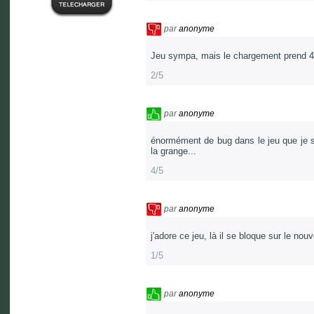
par
anonyme
Jeu sympa, mais le chargement prend 4m
2/5
par
anonyme
énormément de bug dans le jeu que je 
la grange...
4/5
par
anonyme
j'adore ce jeu, là il se bloque sur le nou
1/5
par
anonyme