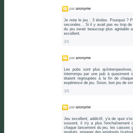
par
anonyme
Je note le jeu : 3 étoiles. Pourquoi ?
secondes... Si il y avait pas eu trop de
du jeu serait beaucoup plus agréable a 
excellent.
3/5
par
anonyme
Les pubs sont plus qu'intempestives,
interrompu par une pub à quasiment c
étaient regroupées à la fin de chaqu
expérience de jeu. Sinon, bon jeu de sim
3/5
par
anonyme
Jeu excellent, addictif, y'a de quoi s'
souvent, il n'y a plus l'enchaînement d
chaque lancement du jeu, les caisses gr
produits, engager des employés (surtout