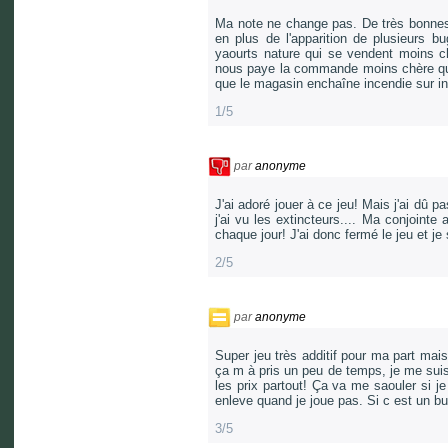
Ma note ne change pas. De très bonnes 
en plus de l'apparition de plusieurs b
yaourts nature qui se vendent moins ch
nous paye la commande moins chère que
que le magasin enchaîne incendie sur ince
1/5
par
anonyme
J'ai adoré jouer à ce jeu! Mais j'ai dû p
j'ai vu les extincteurs.... Ma conjointe
chaque jour! J'ai donc fermé le jeu et je
2/5
par
anonyme
Super jeu très additif pour ma part mais 
ça m à pris un peu de temps, je me suis
les prix partout! Ça va me saouler si je 
enleve quand je joue pas. Si c est un bug
3/5