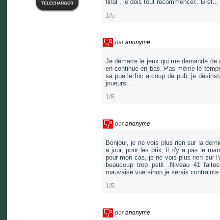
final , je dois tout recommencer.. Bref...
1/5
par
anonyme
Je démarre le jeux qui me demande de 
en continue en bas. Pas même le temps 
sa pue le fric a coup de pub, je désinst
joueurs...
1/5
par
anonyme
Bonjour, je ne vois plus rien sur la dern
a jour, pour les prix, il n'y a pas le m
pour mon cas, je ne vois plus rien sur l'
beaucoup trop petit .Niveau 41 fait
mauvaise vue sinon je serais contrainte 
1/5
par
anonyme