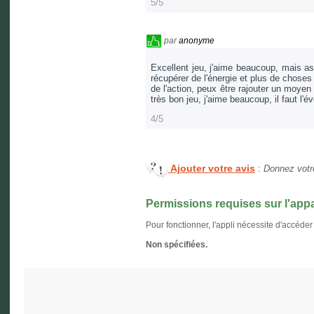
5/5
par
anonyme
Excellent jeu, j'aime beaucoup, mais ass
récupérer de l'énergie et plus de choses
de l'action, peux être rajouter un moyen
très bon jeu, j'aime beaucoup, il faut l'év
4/5
Ajouter votre avis
:
Donnez votre
Permissions requises sur l'appa
Pour fonctionner, l'appli nécessite d'accéder
Non spécifiées.