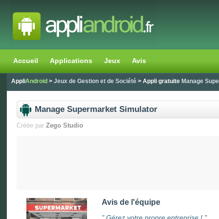
Accueil
Applications
Jeux
Avis
Appli
Android
>
Jeux de Gestion et de Société
> Appli gratuite
Manage Supe
Manage Supermarket Simulator
Créée par
Zego Studio
Avis de l'équipe
"
Gérez votre propre entreprise !
"