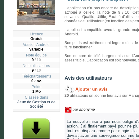
L'application n'a pas encore de description
attribué à celle-ci la note de 9 / 10. Cet
suivants : Qualité, Utilité, Facilité d'utilisa
données de l'utilisateur (en fonction des p
L'appli est compatible avec la grande majo
Licence
Android.
Gratuit
Son poids est extrêmement léger, moins de un
Version
Android
faire fonctionner.
Variable
Note équipe
Son nombre de téléchargements sur l'And
9
/ 10
assez faible. L'application est soit nouvelle
Note utilisateurs
9
/
10
Téléchargements
Avis des utilisateurs
0 env.
Poids
Ajouter un avis
1 Mo
20
utilisateurs ont donné leur avis sur Man
Classée dans
Jeux de Gestion et de
Société
par
anonyme
La nouvelle mise à jour nous oblige d'a
action. J'ai finalement payé pour ne plu
tout est disparu comme par magie. J'ai
devrait avoir une sauvegarde comme les a