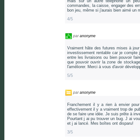
mais sur un autre téléphone un peu 
commandes, la caisse, engager des empl
bon jeu, même si j'aurais bien aimé un m
4/5
par
anonyme
Vraiment hâte des futures mises à jour !
investissement rentable car je compte 
entre les livraisons ou bien pouvoir f
que pouvoir ouvrir la zone de stockag
l'améliorer. Merci à vous d'avoir dévelop
5/5
par
anonyme
Franchement il y a rien à envier pour 
effectivement il y a vraiment trop de pu
de se faire une idée. Je suis prête à inv
Pourtant j ai pu trouver un bug. J ai v
et j ai lancé. Mes boîtes ont disparu!
3/5