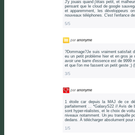
J'y jouais quand j'étais petit, et malheu
pensant que le cloud de google sauvegar
et apparemment, les développeurs ont
nouveaux téléphones. C'est l'enfance de
5/5
par
anonyme
?Dommage?Je suis vraiment satisfait de
eu un petit problème hier et en gros je 
avoir une barre d'essence est de 9999 m
et que l'on me fassent un petit geste ;
3/5
par
anonyme
1 étoile car depuis la MAJ de ce débu
parfaitement ... *GalaxyS22 // Avis de 
sont hyper-réalistes, et le choix de voi
niveaux notamment. Un jeu tranquille po
dedans. À télécharger absolument pour u
1/5