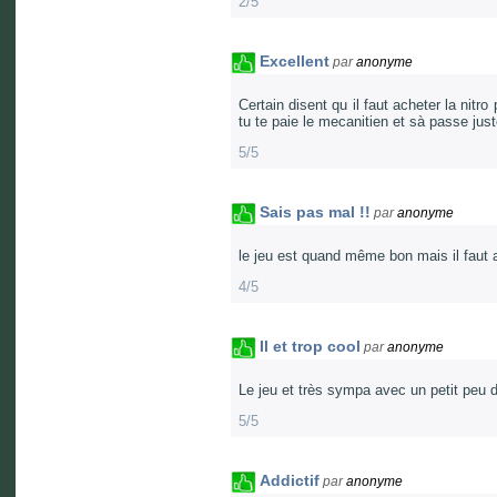
2/5
Excellent
par
anonyme
Certain disent qu il faut acheter la nitro
tu te paie le mecanitien et sà passe jus
5/5
Sais pas mal !!
par
anonyme
le jeu est quand même bon mais il faut ac
4/5
Il et trop cool
par
anonyme
Le jeu et très sympa avec un petit peu 
5/5
Addictif
par
anonyme