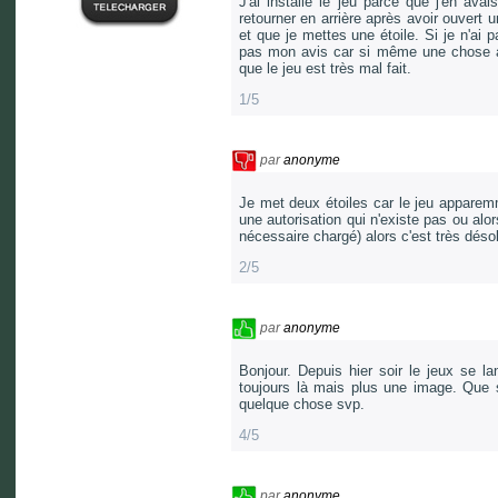
J'ai installé le jeu parce que j'en ava
retourner en arrière après avoir ouvert
et que je mettes une étoile. Si je n'ai
pas mon avis car si même une chose aus
que le jeu est très mal fait.
1/5
par
anonyme
Je met deux étoiles car le jeu apparem
une autorisation qui n'existe pas ou alor
nécessaire chargé) alors c'est très désob
2/5
par
anonyme
Bonjour. Depuis hier soir le jeux se l
toujours là mais plus une image. Que s
quelque chose svp.
4/5
par
anonyme