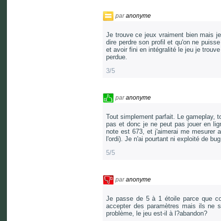
par
anonyme
Je trouve ce jeux vraiment bien mais j
dire perdre son profil et qu'on ne puiss
et avoir fini en intégralité le jeu je tro
perdue.
3/5
par
anonyme
Tout simplement parfait. Le gameplay, to
pas et donc je ne peut pas jouer en lig
note est 673, et j'aimerai me mesurer
l'ordi). Je n'ai pourtant ni exploité de 
5/5
par
anonyme
Je passe de 5 à 1 étoile parce que co
accepter des paramètres mais ils ne s
problème, le jeu est-il à l?abandon?