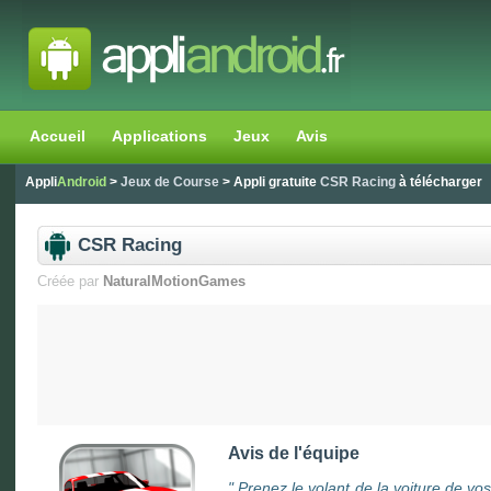
Accueil
Applications
Jeux
Avis
Appli
Android
>
Jeux de Course
> Appli gratuite
CSR Racing
à télécharger
CSR Racing
Créée par
NaturalMotionGames
Avis de l'équipe
"
Prenez le volant de la voiture de v