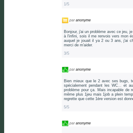
1/5
par
anonyme
Bonjour, j'ai un problème avec ce jeu, je 
à l'infini, sois il me renvois vers mon 
auquel je jouait il ya 2 ou 3 ans, j'ai
merci de m'aider.
3/5
par
anonyme
Bien mieux que le 2 avec ses bugs, t
spécialement pendant les WC... et au
problème pour ça. Mais incapable de rég
même plus 1jeu mais 1job a plein temps 
regrette que cette 1ère version est don
5/5
par
anonyme