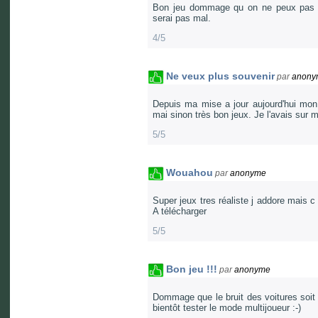
Bon jeu dommage qu on ne peux pas re
serai pas mal.
4/5
Ne veux plus souvenir
par
anony
Depuis ma mise a jour aujourd'hui mon 
mai sinon très bon jeux. Je l'avais sur
5/5
Wouahou
par
anonyme
Super jeux tres réaliste j addore mais 
A télécharger
5/5
Bon jeu !!!
par
anonyme
Dommage que le bruit des voitures soit q
bientôt tester le mode multijoueur :-)