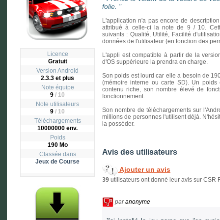
folie.
"
L'application n'a pas encore de description
attribué à celle-ci la note de 9 / 10. Cet
suivants : Qualité, Utilité, Facilité d'utilisa
données de l'utilisateur (en fonction des p
Licence
L'appli est compatible à partir de la versio
Gratuit
d'OS suppérieure la prendra en charge.
Version
Android
Son poids est lourd car elle a besoin de 19
2.3.3 et plus
(mémoire interne ou carte SD). Un poids é
Note équipe
contenu riche, son nombre élevé de fonc
9
/ 10
fonctionnement.
Note utilisateurs
Son nombre de téléchargements sur l'Androi
9
/
10
millions de personnes l'utilisent déjà. N'hés
Téléchargements
la posséder.
10000000 env.
Poids
190 Mo
Avis des utilisateurs
Classée dans
Jeux de Course
Ajouter un avis
39
utilisateurs ont donné leur avis sur CSR 
par
anonyme