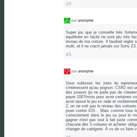
1/5
par
anonyme
Super jeu que je conseille très fortem
équilibrée en facile ne sont plu très f
niveau de ma voiture. Il faudrait régler 
multi, et il ne crach jamais sur Sony Z3.
4/5
par
anonyme
Vous subissez les joies du repren
s'intéressent qu'au pognon. CSR2 est un
des joueurs (je ne parle pas de cheater
payer 100?/mois pour avoir certaines vo
avoir laissé le jeu en rade et visiblemen
2, on ne voit pas le niveau des voiture
jouer contre iOS... Mais comme tous les
correctement dans le jeu ou pour le mo
gagner n'est pas tout à fait juste comm
chacune des 5 voitures et acheter oblig
changer de catégorie. À vs de vs faire 