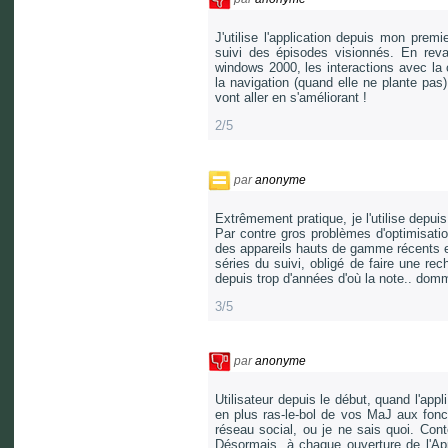
J'utilise l'application depuis mon prem
suivi des épisodes visionnés. En revanc
windows 2000, les interactions avec l
la navigation (quand elle ne plante pa
vont aller en s'améliorant !
2/5
par
anonyme
Extrêmement pratique, je l'utilise depui
Par contre gros problèmes d'optimisatio
des appareils hauts de gamme récents et
séries du suivi, obligé de faire une rech
depuis trop d'années d'où la note.. do
3/5
par
anonyme
Utilisateur depuis le début, quand l'app
en plus ras-le-bol de vos MaJ aux fonc
réseau social, ou je ne sais quoi. Conte
Désormais, à chaque ouverture de l'A