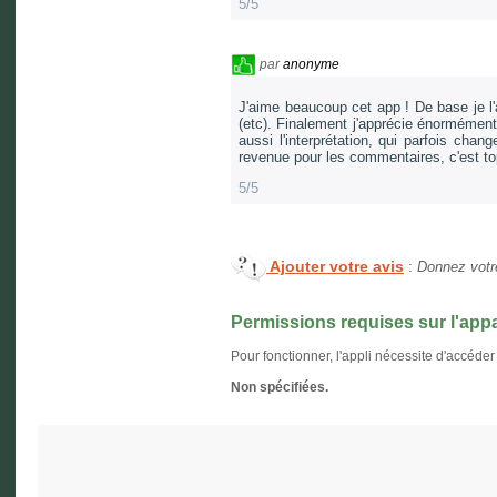
5/5
par
anonyme
J'aime beaucoup cet app ! De base je l'a
(etc). Finalement j'apprécie énormément 
aussi l'interprétation, qui parfois cha
revenue pour les commentaires, c'est top
5/5
Ajouter votre avis
:
Donnez votre
Permissions requises sur l'appa
Pour fonctionner, l'appli nécessite d'accéder
Non spécifiées.