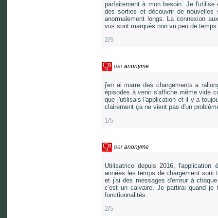
parfaitement à mon besoin. Je l'utilise
des sorties et découvrir de nouvelle
anormalement longs. La connexion aux
vus sont marqués non vu peu de temps 
2/5
par
anonyme
j'en ai marre des chargements a rallong
épisodes à venir s'affiche même vide c
que j'utilisais l'application et il y a t
clairement ça ne vient pas d'un problè
1/5
par
anonyme
Utilisatrice depuis 2016, l'application
années les temps de chargement sont tr
et j'ai des messages d'erreur à chaque u
c'est un calvaire. Je partirai quand je
fonctionnalités.
2/5