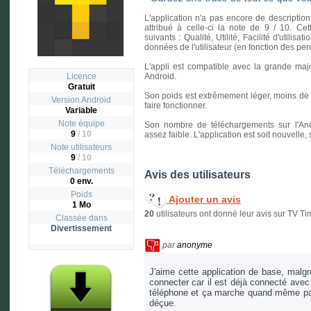
L'application n'a pas encore de description
attribué à celle-ci la note de 9 / 10. Cet
suivants : Qualité, Utilité, Facilité d'utilisa
données de l'utilisateur (en fonction des p
L'appli est compatible avec la grande majo
Licence
Android.
Gratuit
Son poids est extrêmement léger, moins de un
Version
Android
faire fonctionner.
Variable
Note équipe
Son nombre de téléchargements sur l'And
9
/ 10
assez faible. L'application est soit nouvelle
Note utilisateurs
9
/
10
Téléchargements
Avis des utilisateurs
0 env.
Poids
Ajouter un avis
1 Mo
20
utilisateurs ont donné leur avis sur TV Ti
Classée dans
Divertissement
par
anonyme
J'aime cette application de base, malg
connecter car il est déjà connecté ave
téléphone et ça marche quand même pas. 
déçue.