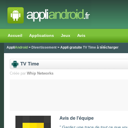
Accueil
Applications
Jeux
Avis
Appli
Android
>
Divertissement
> Appli gratuite
TV Time
à télécharger
TV Time
Créée par
Whip Networks
Avis de l'équipe
"
Gardez une trace de tout ce que vou