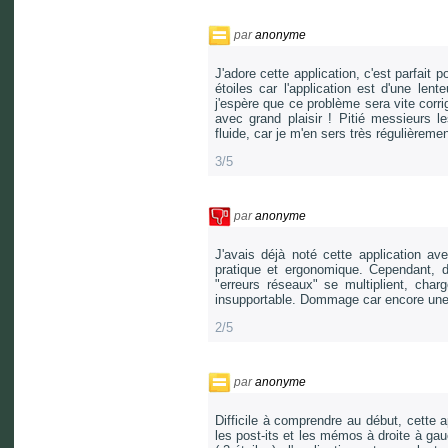
par
anonyme
J'adore cette application, c'est parfait
étoiles car l'application est d'une len
j'espère que ce problème sera vite corrig
avec grand plaisir ! Pitié messieurs le
fluide, car je m'en sers très régulièremen
3/5
par
anonyme
J'avais déjà noté cette application av
pratique et ergonomique. Cependant, d
"erreurs réseaux" se multiplient, charg
insupportable. Dommage car encore une 
2/5
par
anonyme
Difficile à comprendre au début, cette ap
les post-its et les mémos à droite à 