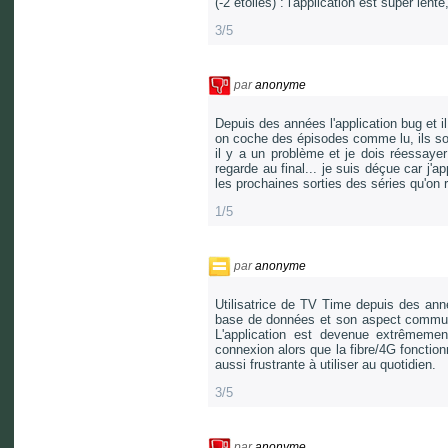
(-2 étoiles) : l'application est super le
3/5
par
anonyme
Depuis des années l'application bug et i
on coche des épisodes comme lu, ils son
il y a un problème et je dois réessayer
regarde au final... je suis déçue car j'
les prochaines sorties des séries qu'on r
1/5
par
anonyme
Utilisatrice de TV Time depuis des anné
base de données et son aspect commun
L'application est devenue extrêmeme
connexion alors que la fibre/4G fonctio
aussi frustrante à utiliser au quotidien.
3/5
par
anonyme