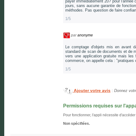
payer immédiatement 20? pour l'année ou
jours, sans aucune garantie de fonctionn
méthodes. Pas question de faire confia
1/5
par
anonyme
Le comptage d'objets mis en avant da
standard de scan de documents et de m
vers une application gratuite mais les
commerce, on appelle cela : "pratiques
1/5
Ajouter votre avis
:
Donnez votre
Permissions requises sur l'appa
Pour fonctionner, l'appli nécessite d'accéder
Non spécifiées.