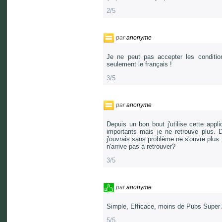
2/5
par
anonyme
Je ne peut pas accepter les conditio
seulement le français !
3/5
par
anonyme
Depuis un bon bout j'utilise cette appl
importants mais je ne retrouve plus. 
j'ouvrais sans problème ne s'ouvre plus
n'arrive pas à retrouver?
3/5
par
anonyme
Simple, Efficace, moins de Pubs Super 
5/5