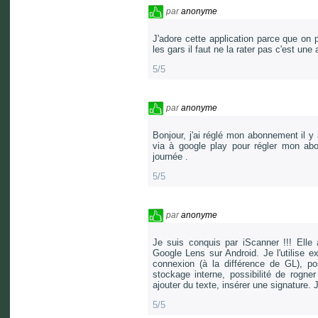
par
anonyme
J'adore cette application parce que on 
les gars il faut ne la rater pas c'est une 
5/5
par
anonyme
Bonjour, j'ai réglé mon abonnement il y 
via à google play pour régler mon abo
journée .
5/5
par
anonyme
Je suis conquis par iScanner !!! Elle 
Google Lens sur Android. Je l'utilise ex
connexion (à la différence de GL), po
stockage interne, possibilité de rogn
ajouter du texte, insérer une signature
5/5