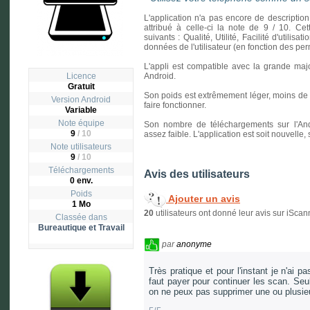
L'application n'a pas encore de description
attribué à celle-ci la note de 9 / 10. Cet
suivants : Qualité, Utilité, Facilité d'utilisa
données de l'utilisateur (en fonction des p
L'appli est compatible avec la grande majo
Licence
Android.
Gratuit
Son poids est extrêmement léger, moins de un
Version
Android
faire fonctionner.
Variable
Note équipe
Son nombre de téléchargements sur l'And
9
/ 10
assez faible. L'application est soit nouvelle
Note utilisateurs
9
/
10
Téléchargements
Avis des utilisateurs
0 env.
Poids
Ajouter un avis
1 Mo
20
utilisateurs ont donné leur avis sur iScan
Classée dans
Bureautique et Travail
par
anonyme
Très pratique et pour l'instant je n'ai p
faut payer pour continuer les scan. Se
on ne peux pas supprimer une ou plusie