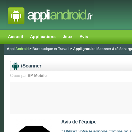
Accueil
Applications
Jeux
Avis
Appli
Android
>
Bureautique et Travail
> Appli gratuite
iScanner
à télécharg
iScanner
Créée par
BP Mobile
Avis de l'équipe
"
Utilisez votre téléphone comme un 