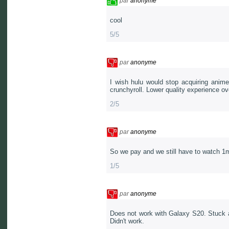
par
anonyme
cool
5/5
par
anonyme
I wish hulu would stop acquiring anim
crunchyroll. Lower quality experience ove
2/5
par
anonyme
So we pay and we still have to watch 1
1/5
par
anonyme
Does not work with Galaxy S20. Stuck aft
Didn't work.