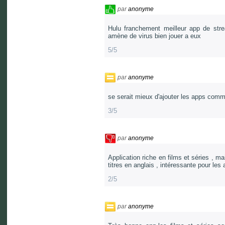
par
anonyme
Hulu franchement meilleur app de str
amène de virus bien jouer a eux
5/5
par
anonyme
se serait mieux d'ajouter les apps comm
3/5
par
anonyme
Application riche en films et séries , m
titres en anglais , intéressante pour le
2/5
par
anonyme