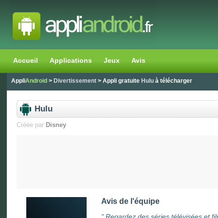
Accueil
Applications
Jeux
Avis
Appli
Android
>
Divertissement
> Appli gratuite
Hulu
à télécharger
Hulu
Créée par
Disney
Avis de l'équipe
"
Regardez des séries télévisées et fil