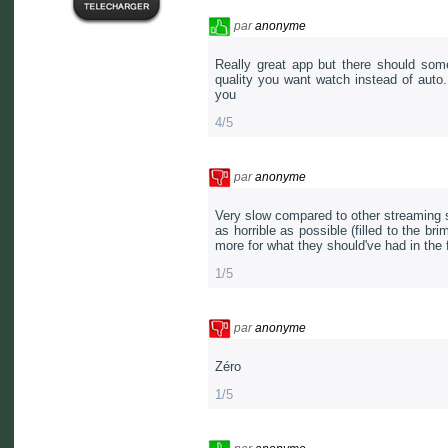
par
anonyme
Really great app but there should som
quality you want watch instead of auto.
you
4/5
par
anonyme
Very slow compared to other streaming s
as horrible as possible (filled to the b
more for what they should've had in the 
1/5
par
anonyme
Zéro
1/5