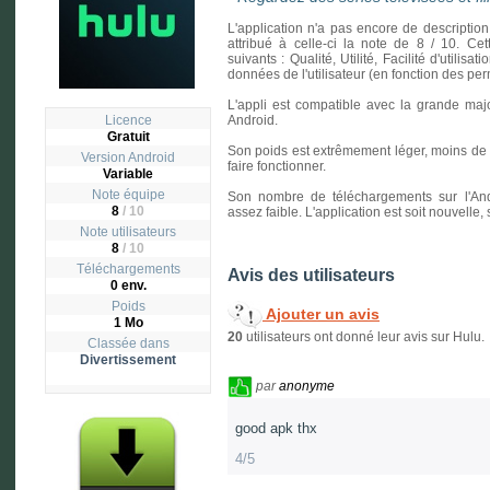
L'application n'a pas encore de description
attribué à celle-ci la note de 8 / 10. Cet
suivants : Qualité, Utilité, Facilité d'utilisa
données de l'utilisateur (en fonction des p
L'appli est compatible avec la grande majo
Licence
Android.
Gratuit
Son poids est extrêmement léger, moins de un
Version
Android
faire fonctionner.
Variable
Note équipe
Son nombre de téléchargements sur l'And
8
/ 10
assez faible. L'application est soit nouvelle
Note utilisateurs
8
/
10
Téléchargements
Avis des utilisateurs
0 env.
Poids
Ajouter un avis
1 Mo
20
utilisateurs ont donné leur avis sur Hulu.
Classée dans
Divertissement
par
anonyme
good apk thx
4/5