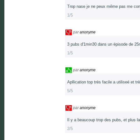
Trop nase je ne peux même pas me conn
1/5
par
anonyme
3 pubs d'1min30 dans un épisode de 25m
1/5
par
anonyme
Apllication top très facile a utiliseé et trè
5/5
par
anonyme
Il y a beaucoup trop des pubs, et plus 
2/5