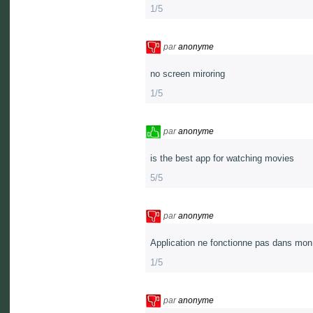
1/5
par
anonyme
no screen miroring
1/5
par
anonyme
is the best app for watching movies
5/5
par
anonyme
Application ne fonctionne pas dans mon 
1/5
par
anonyme