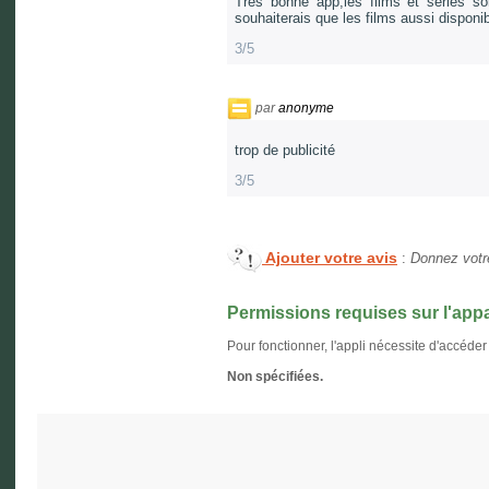
Très bonne app,les films et séries so
souhaiterais que les films aussi disponib
3/5
par
anonyme
trop de publicité
3/5
Ajouter votre avis
:
Donnez votre
Permissions requises sur l'appa
Pour fonctionner, l'appli nécessite d'accéder
Non spécifiées.