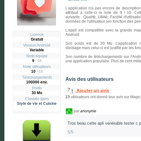
L'application n'a pas encore de description
attribué à celle-ci la note de 9 / 10. Cet
suivants : Qualité, Utilité, Facilité d'utilisa
données de l'utilisateur (en fonction des p
L'appli est compatible avec la grande majo
Licence
Android.
Gratuit
Son poids est de 30 Mo. L'application 
Version
Android
stockage mais celui-ci est justifié par les fo
Variable
Note équipe
Son nombre de téléchargements sur l'Andro
9
/ 10
une application populaire. Plus de cent mille 
Note utilisateurs
10
/
10
Téléchargements
Avis des utilisateurs
100000 env.
Poids
Ajouter un avis
30 Mo
23
utilisateurs ont donné leur avis sur Magic
Classée dans
Style de vie et Cuisine
par
anonyme
Tros beau cette apli vénérable tester c p
5/5