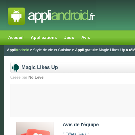
Accueil
Applications
Jeux
Avis
Appli
Android
>
Style de vie et Cuisine
> Appli gratuite
Magic Likes Up
à tél
Magic Likes Up
Créée par
No Level
Avis de l'équipe
"
Effets like !
"