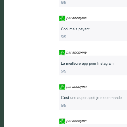
5/5
par
anonyme
Cool mais payant
5/5
par
anonyme
La meilleure app pour Instagram
5/5
par
anonyme
C'est une super appli je recommande
5/5
par
anonyme