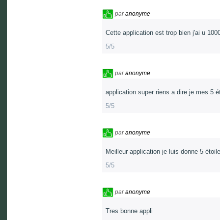
par
anonyme
Cette application est trop bien j'ai u 10
5/5
par
anonyme
application super riens a dire je mes 5 é
5/5
par
anonyme
Meilleur application je luis donne 5 étoil
5/5
par
anonyme
Tres bonne appli