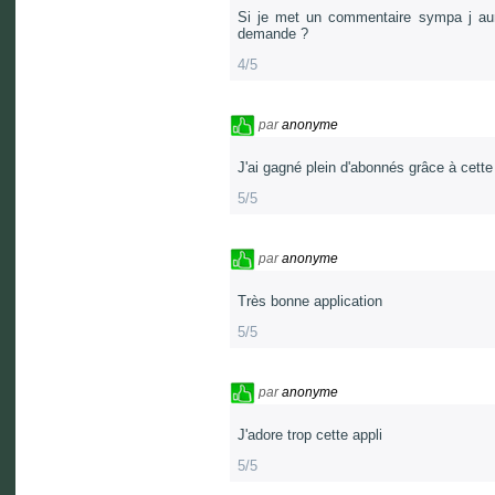
Si je met un commentaire sympa j aur
demande ?
4/5
par
anonyme
J'ai gagné plein d'abonnés grâce à cette
5/5
par
anonyme
Très bonne application
5/5
par
anonyme
J'adore trop cette appli
5/5