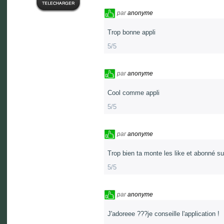
par
anonyme
Trop bonne appli
5/5
par
anonyme
Cool comme appli
5/5
par
anonyme
Trop bien ta monte les like et abonné su
5/5
par
anonyme
J'adoreee ???je conseille l'application !