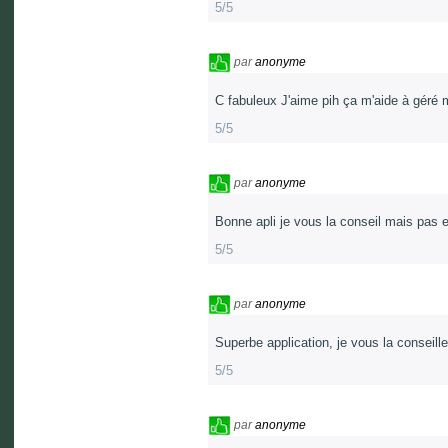
5/5
par
anonyme
C fabuleux J'aime pih ça m'aide à géré
5/5
par
anonyme
Bonne apli je vous la conseil mais pas 
5/5
par
anonyme
Superbe application, je vous la conseille
5/5
par
anonyme