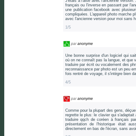
J'etais à l'aise avec l'ancienne version
français ou l'inverse en passant par l'a
une publication facebook avec plusieur
compliquées. L'appareil photo marche plu
avec l'ancienne version pour moi sans h
1/5
par
anonyme
Une bonne surprise d'un logiciel qui s
où on ne connaît pas la langue, et que vo
traduire par écrit ou vocalement des ph
reconnaissance par photo est un peu erra
fois rentré de voyage, il s'intègre bien d
4/5
par
anonyme
Comme pour la plupart des gens, déçue de
regrette le plus: le clavier qui s'adapta
traduire qqch de coréen à français pa
présentation de l'historique était au
directement en bas de l'écran, sans avoi