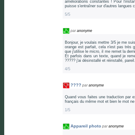
améliorations constantes ! Pour l'instan
puisse s'entraîner sur d'autres langues ca
5/5
par
anonyme
Bonjour, je voulais mettre 3/5 je me sui
orange est parfait, cela n'est pas très 
que j'utilise le micro, il me remet la de
Et parfois dans un texte, quand je reme
????? j'ai désinstallé et réinstallé, pareil
4/5
????
par
anonyme
Quand vous faites une traduction par e
français du même mot et bien le mot ne c
1/5
Appareil photo
par
anonyme