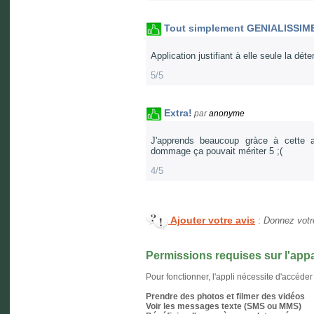
Tout simplement GENIALISSIME
Application justifiant à elle seule la dé
5/5
Extra!
par
anonyme
J'apprends beaucoup gràce à cette ap
dommage ça pouvait mériter 5 ;(
4/5
Ajouter votre avis
:
Donnez votre
Permissions requises sur l'appa
Pour fonctionner, l'appli nécessite d'accéder
Prendre des photos et filmer des vidéos
Voir les messages texte (SMS ou MMS)