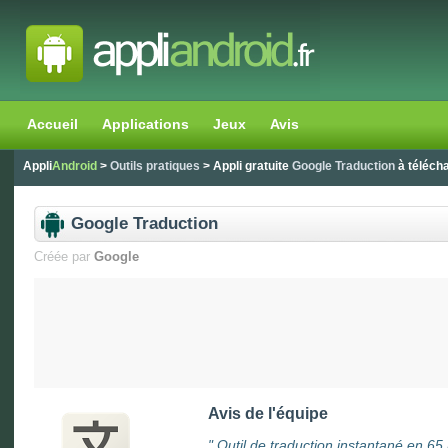
Accueil
Applications
Jeux
Avis
Appli
Android
>
Outils pratiques
> Appli gratuite
Google Traduction
à téléch
Google Traduction
Créée par
Google
Avis de l'équipe
"
Outil de traduction instantané en 65