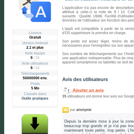
L'application n'a pas encore de description
attribué à celle-ci la note de 9 / 10. Cet
suivants : Qualité, Utilité, Facilité d'utilisa
données de l'utilisateur (en fonction des p
L'appli est compatible à partir de la vers
Licence
d'OS suppérieure la prendra en charge.
Gratuit
Son poids est assez léger, moins de d
Version
Android
nécessaires pour l'enregistrer sur son apparei
2.1 et plus
Note équipe
Son nombre de téléchargements sur l'Andro
9
/ 10
une application indispensable. Plus de cinq 
appareil (smartphone ou tablette) se doit de
Note utilisateurs
9
/
10
Téléchargements
50000000 env.
Avis des utilisateurs
Poids
5 Mo
Ajouter un avis
Classée dans
35
utilisateurs ont donné leur avis sur Goog
Outils pratiques
par
anonyme
Depuis la dernière mise à jour la zone
beaucoup trop grands et je n'ai pas tr
maintenant toute petite, trop petite. L'