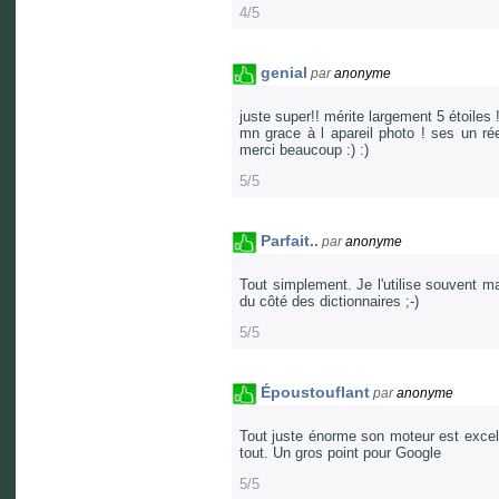
4/5
genial
par
anonyme
juste super!! mérite largement 5 étoiles !
mn grace à l apareil photo ! ses un rée
merci beaucoup :) :)
5/5
Parfait..
par
anonyme
Tout simplement. Je l'utilise souvent ma
du côté des dictionnaires ;-)
5/5
Époustouflant
par
anonyme
Tout juste énorme son moteur est excell
tout. Un gros point pour Google
5/5