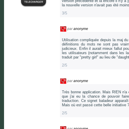
version précédente et là encore il n'y a p
la nouvelle version n'avait pas été moin
3/5
par
anonyme
Utilisation compliquée depuis la maj du 2
définitions du mots ne sont pas vraime
judicieux. Enfin il aurait mieux fallut p
les utilisateurs (notamment dans les l
traduit par "pretty girl" au lieu de "daught
2/5
par
anonyme
Très bonne application. Mais RIEN n'a é
que j'ai eu la chance de pouvoir fair
traduction. Ce signet baladeur apparaît l
Mais où est passé cette belle initiative 
2/5
par
anonyme