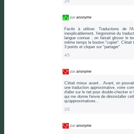
2/5
par
anonyme
Facile à utiliser. Traductions de l'A
inexplicablement, l'ergonomie du traduct
langue connue ; on faisait glisser le te
même temps le bouton "copier". C'était tr
3 points et cliquer sur "partager".
4/5
par
anonyme
C'était mieux avant... Avant, on pouvai
une traduction approximative, voire corr
d'aller sur le net pour double-checker si
qui me donne l'envie de désinstaller cet
qu'approximatives...
2/5
par
anonyme