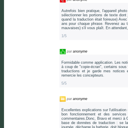
Autrefois bien pratique, l'appareil phot
sélectionner les portions de texte dont
quand la traduction était foireuse) Avec
ans pour chaque phrase. Revenez au tact
mauvaises) s'il vous plaît. En attendant,
1/5
par
anonyme
Formidable comme application. Les notic
à coup de "copie-écran", certains sous 
traductions et je garde mes notices 
remercie les concepteurs.
5/5
par
anonyme
Excellentes explications sur l'utilisatio
bon fonctionnement et des services d
commentaires.Donc, Bravo et merci à Goo
base de données de traduction : se la
journée, décharge la batterie, doit bloque