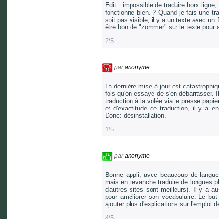
Edit : impossible de traduire hors ligne
fonctionne bien. ? Quand je fais une trad
soit pas visible, il y a un texte avec un f
être bon de "zommer" sur le texte pour 
2/5
par
anonyme
La dernière mise à jour est catastrophiq
fois qu'on essaye de s'en débarrasser. Il
traduction à la volée via le presse papier
et d'exactitude de traduction, il y a e
Donc: désinstallation.
1/5
par
anonyme
Bonne appli, avec beaucoup de langues 
mais en revanche traduire de longues ph
d'autres sites sont meilleurs). Il y a a
pour améliorer son vocabulaire. Le but 
ajouter plus d'explications sur l'emploi d
4/5