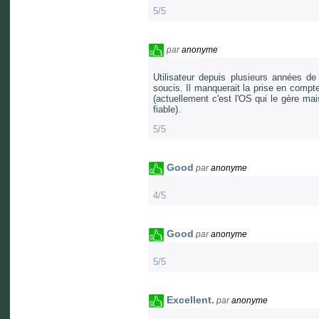
5/5
par
anonyme
Utilisateur depuis plusieurs années de
soucis. Il manquerait la prise en compte
(actuellement c'est l'OS qui le gère ma
fiable).
5/5
Good
par
anonyme
4/5
Good
par
anonyme
5/5
Excellent.
par
anonyme