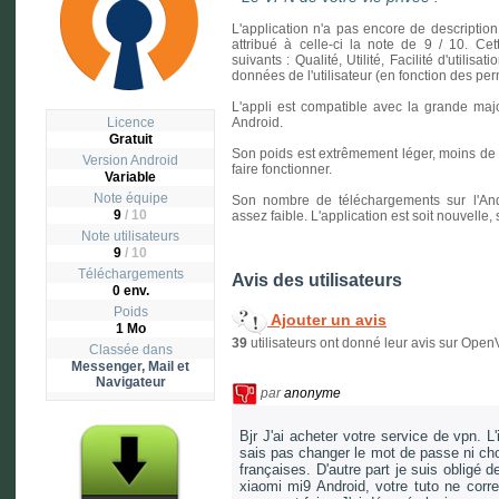
L'application n'a pas encore de description
attribué à celle-ci la note de 9 / 10. Cet
suivants : Qualité, Utilité, Facilité d'utilisa
données de l'utilisateur (en fonction des p
L'appli est compatible avec la grande majo
Licence
Android.
Gratuit
Son poids est extrêmement léger, moins de un
Version
Android
faire fonctionner.
Variable
Note équipe
Son nombre de téléchargements sur l'And
9
/ 10
assez faible. L'application est soit nouvelle
Note utilisateurs
9
/
10
Téléchargements
Avis des utilisateurs
0 env.
Poids
Ajouter un avis
1 Mo
39
utilisateurs ont donné leur avis sur Ope
Classée dans
Messenger, Mail et
Navigateur
par
anonyme
Bjr J'ai acheter votre service de vpn. 
sais pas changer le mot de passe ni choi
françaises. D'autre part je suis oblig
xiaomi mi9 Android, votre tuto ne corr