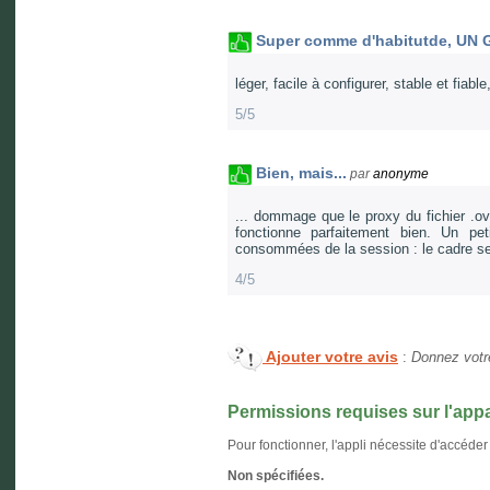
Super comme d'habitutde, UN
léger, facile à configurer, stable et fiabl
5/5
Bien, mais...
par
anonyme
... dommage que le proxy du fichier .ovp
fonctionne parfaitement bien. Un pe
consommées de la session : le cadre se d
4/5
Ajouter votre avis
:
Donnez votre
Permissions requises sur l'appa
Pour fonctionner, l'appli nécessite d'accéder
Non spécifiées.