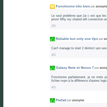
Fonctionne très bien
par
anonym
Le seul problème que j'ai c est que l
prive! Why my shared wifi connection ar
3/5
Reliable but only one Vpn
par
a
Can't manage to start 2 distinct vpn ses
4/5
Galaxy Note et Nexus 7
par
anon
Fonctionne parfaitement, je ne mets pa
fichier ovpn à la différence d'autres logic
4/5
Parfait
par
anonyme