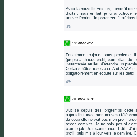
Avec la nouvelle version, Lorsqu'il deman
droits , mais en fait, je lui ai octroyé
trouver l'option "importer certificat"dans
3/5
par
anonyme
Fonctionne toujours sans problème. Il s
(propre à chaque profil) permettant de f
instantanée au lieu d'attendre un premie
Certains hôtes resolve en A et AAAA mai
obligatoirement en écoute sur les deux.
4/5
par
anonyme
J'utilise depuis très longtemps cette 
aujourd'hui avec mon nouveau téléphone
du coup elle ne voit pas mon profil lorsq
accès complet. Je ne sais pas si c'est
bien le job. Je recommande. Edit : J'ai 
profil, puis mis à jour vers la dernière. 