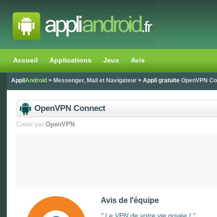
Accueil
Applications
Jeux
Avis
Appli
Android
>
Messenger, Mail et Navigateur
> Appli gratuite
OpenVPN Co
OpenVPN Connect
Créée par
OpenVPN
Avis de l'équipe
"
Le VPN de votre vie privée !
"