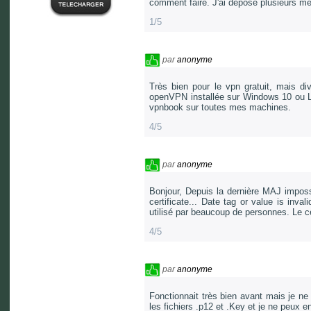
comment faire. J'ai déposé plusieurs 
1/5
par
anonyme
Très bien pour le vpn gratuit, mais d
openVPN installée sur Windows 10 ou Lin
vpnbook sur toutes mes machines.
4/5
par
anonyme
Bonjour, Depuis la dernière MAJ imposs
certificate... Date tag or value is inva
utilisé par beaucoup de personnes. Le ce
4/5
par
anonyme
Fonctionnait très bien avant mais je ne
les fichiers .p12 et .Key et je ne peux 