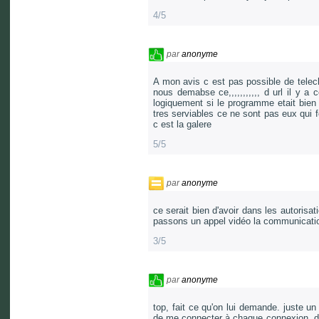
4/5
par
anonyme
A mon avis c est pas possible de telec
nous demabse ce,,,,,,,,,,, d url il y a
logiquement si le programme etait bien 
tres serviables ce ne sont pas eux qui fo
c est la galere
5/5
par
anonyme
ce serait bien d'avoir dans les autoris
passons un appel vidéo la communication 
3/5
par
anonyme
top, fait ce qu'on lui demande. juste un 
de me connecter à chaque connexion. du 