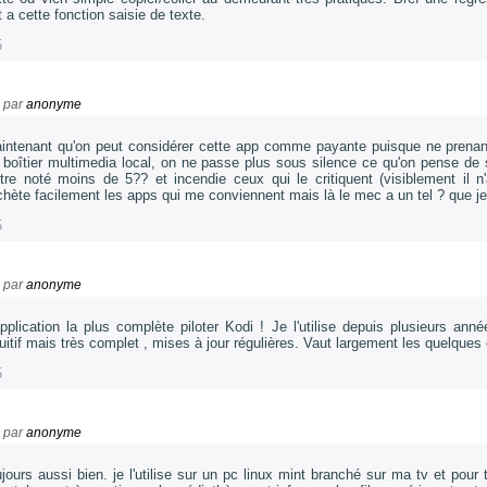
t a cette fonction saisie de texte.
5
par
anonyme
intenant qu'on peut considérer cette app comme payante puisque ne prenan
 boîtier multimedia local, on ne passe plus sous silence ce qu'on pense de 
être noté moins de 5?? et incendie ceux qui le critiquent (visiblement il n'
achète facilement les apps qui me conviennent mais là le mec a un tel ? que je
5
par
anonyme
application la plus complète piloter Kodi ! Je l'utilise depuis plusieurs ann
tuitif mais très complet , mises à jour régulières. Vaut largement les quelques
5
par
anonyme
ujours aussi bien. je l'utilise sur un pc linux mint branché sur ma tv et pour t