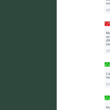
sv
4/
Ma
un
d'
j'
1/
L'
In
5/
to