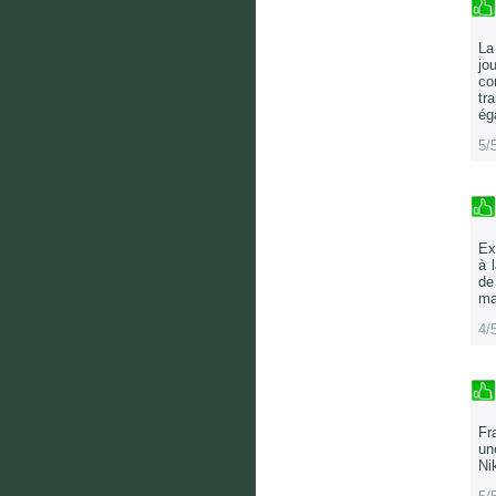
La
jo
co
tr
ég
5/
Ex
à 
de
ma
4/
Fr
un
Ni