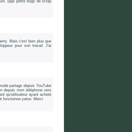
eurs. (qqs petits bugs de scrap
erry. Mais c'est bien plus que
oppeur pour son travail. J'ai
n mode partage depuis YouTube
son depuis mon téléphone vers
t qu'utilisateur ayant acheté
t fonctionne yatse. Merci