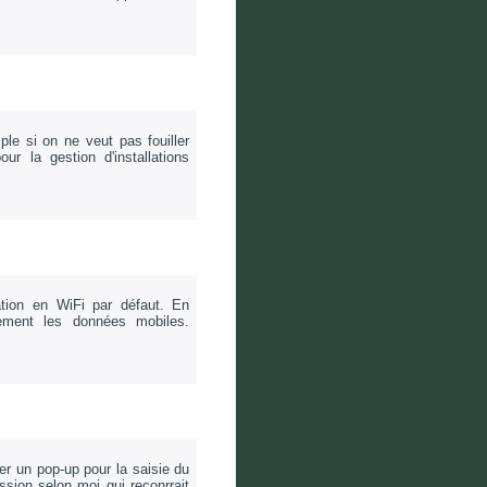
mple si on ne veut pas fouiller
r la gestion d'installations
sation en WiFi par défaut. En
ement les données mobiles.
ter un pop-up pour la saisie du
ssion selon moi qui reconrrait