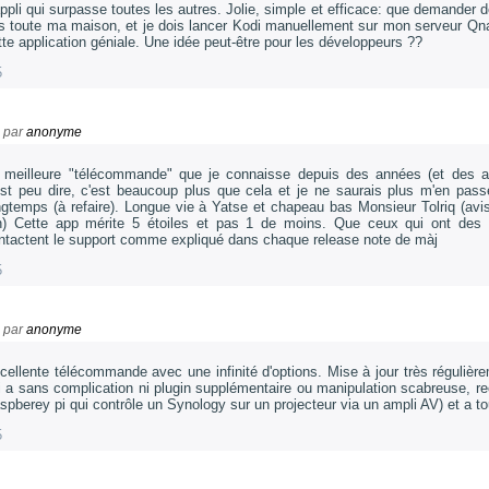
appli qui surpasse toutes les autres. Jolie, simple et efficace: que demander de
s toute ma maison, et je dois lancer Kodi manuellement sur mon serveur Qnap
tte application géniale. Une idée peut-être pour les développeurs ??
5
par
anonyme
 meilleure "télécommande" que je connaisse depuis des années (et des 
est peu dire, c'est beaucoup plus que cela et je ne saurais plus m'en passer
ngtemps (à refaire). Longue vie à Yatse et chapeau bas Monsieur Tolriq (avi
n) Cette app mérite 5 étoiles et pas 1 de moins. Que ceux qui ont des pe
ntactent le support comme expliqué dans chaque release note de màj
5
par
anonyme
cellente télécommande avec une infinité d'options. Mise à jour très réguliè
i a sans complication ni plugin supplémentaire ou manipulation scabreuse, 
spberey pi qui contrôle un Synology sur un projecteur via un ampli AV) et a tou
5