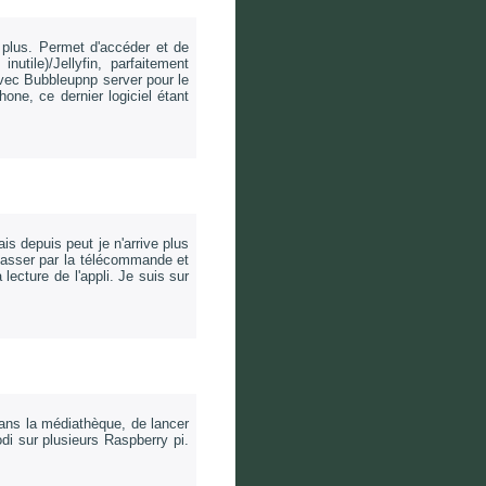
 plus. Permet d'accéder et de
utile)/Jellyfin, parfaitement
avec Bubbleupnp server pour le
one, ce dernier logiciel étant
ais depuis peut je n'arrive plus
e passer par la télécommande et
lecture de l'appli. Je suis sur
ans la médiathèque, de lancer
di sur plusieurs Raspberry pi.