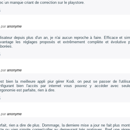
ec un manque criant de correction sur le playstore.
5
par
anonyme
ilisateur depuis plus d'un an, je n'ai aucun reproche à faire. Efficace et si
avantage les réglages proposés et extrêmement complète et évolutive pou
aborées.
5
par
anonyme
est bien la meilleure appli piur gérer Kodi. on peut se passer de l'utili
nfigurant bien l'accès par internet vous pouvez y accéder avec seul
ergonomie est parfaite, rien à dire.
5
par
anonyme
rfait, rien a dire de plus. Dommage, la derniere mise a jour ne fait plus mon
xte ou vien simple copier/coller au demeurant trés pratiques. Bref une régre