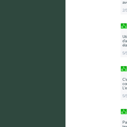
av
2/
Ut
d'
él
5/
C'
co
L'
5/
Pa
te