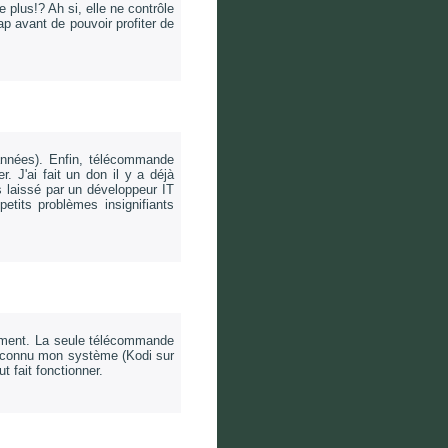
 plus!? Ah si, elle ne contrôle
 avant de pouvoir profiter de
années). Enfin, télécommande
. J'ai fait un don il y a déjà
s laissé par un développeur IT
tits problèmes insignifiants
rement. La seule télécommande
reconnu mon système (Kodi sur
t fait fonctionner.