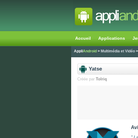
Accueil
Applications
Je
Appli
Android
>
Multimédia et Vidéo
>
Yatse
Créée par
Tolriq
Avi
"
L