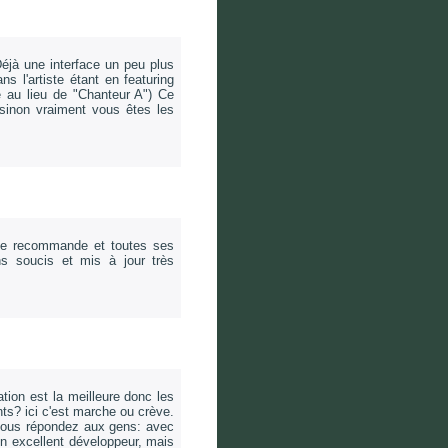
 Déjà une interface un peu plus
ans l'artiste étant en featuring
e au lieu de "Chanteur A") Ce
 sinon vraiment vous êtes les
.. je recommande et toutes ses
ns soucis et mis à jour très
tion est la meilleure donc les
nts? ici c'est marche ou crève.
t vous répondez aux gens: avec
un excellent développeur, mais