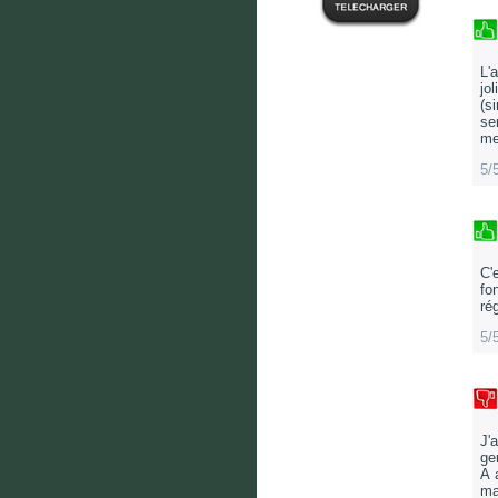
L'
jo
(s
se
me
5/
C'
fo
ré
5/
J'
ge
A 
ma