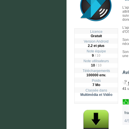
L'ap
attr
suiv
donn
L'ap
Licence
d'OS
Gratuit
Son
Version
Android
néce
2.2 et plus
Note équipe
Son 
9
/ 10
une 
Note utilisateurs
10
/
10
Téléchargements
Avi
100000 env.
Poids
7 Mo
41
u
Classée dans
Multimédia et Vidéo
fr
4/