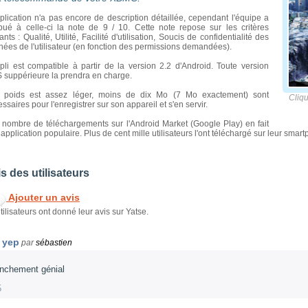
plication n'a pas encore de description détaillée, cependant l'équipe a
ibué à celle-ci la note de 9 / 10. Cette note repose sur les critères
ants : Qualité, Utilité, Facilité d'utilisation, Soucis de confidentialité des
ées de l'utilisateur (en fonction des permissions demandées).
pli est compatible à partir de la version 2.2 d'Android. Toute version
 suppérieure la prendra en charge.
 poids est assez léger, moins de dix Mo (7 Mo exactement) sont
Clique
ssaires pour l'enregistrer sur son appareil et s'en servir.
nombre de téléchargements sur l'Android Market (Google Play) en fait
application populaire. Plus de cent mille utilisateurs l'ont téléchargé sur leur smartp
s des utilisateurs
Ajouter un avis
tilisateurs ont donné leur avis sur Yatse.
yep
par
sébastien
anchement génial
5