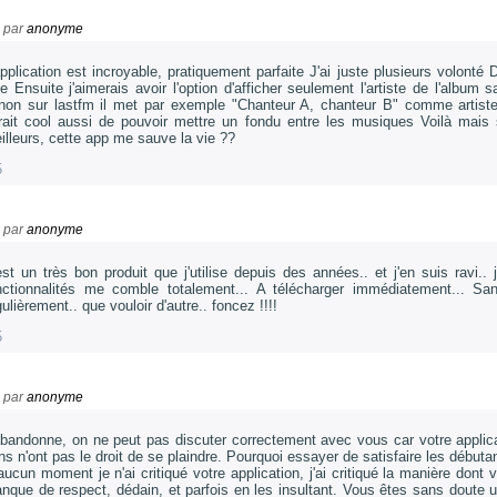
par
anonyme
application est incroyable, pratiquement parfaite J'ai juste plusieurs volonté
lie Ensuite j'aimerais avoir l'option d'afficher seulement l'artiste de l'album s
inon sur lastfm il met par exemple "Chanteur A, chanteur B" comme artist
rait cool aussi de pouvoir mettre un fondu entre les musiques Voilà mais
illeurs, cette app me sauve la vie ??
5
par
anonyme
est un très bon produit que j'utilise depuis des années.. et j'en suis ravi
nctionnalités me comble totalement... A télécharger immédiatement... Sa
gulièrement.. que vouloir d'autre.. foncez !!!!
5
par
anonyme
abandonne, on ne peut pas discuter correctement avec vous car votre applica
ns n'ont pas le droit de se plaindre. Pourquoi essayer de satisfaire les débuta
aucun moment je n'ai critiqué votre application, j'ai critiqué la manière don
nque de respect, dédain, et parfois en les insultant. Vous êtes sans doute 