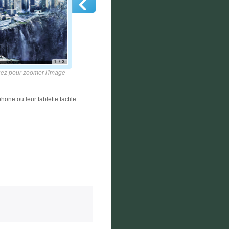
1
/
3
z pour zoomer l'image
hone ou leur tablette tactile.