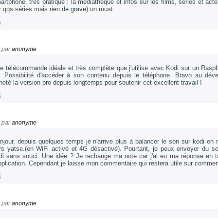
artphone. très pratique : la médiathèque et infos sur les films, séries et act
r qqs séries mais rien de grave) un must.
5
par
anonyme
e télécommande idéale et très complète que j'utilise avec Kodi sur un Raspb
. Possibilité d'accéder à son contenu depuis le téléphone. Bravo au dével
heté la version pro depuis longtemps pour soutenir cet excellent travail !
5
par
anonyme
njour, depuis quelques temps je n'arrive plus à balancer le son sur kodi e
rs yatse.(en WiFi activé et 4G désactivé). Pourtant, je peux envoyer du 
di sans souci. Une idée ? Je rechange ma note car j'ai eu ma réponse en tan
application. Cependant je laisse mon commentaire qui restera utile sur commen
5
par
anonyme