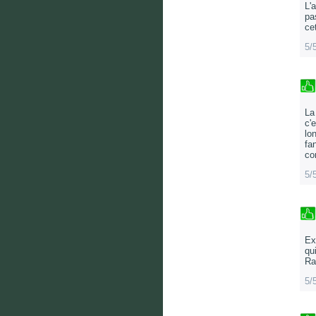
L'
pa
ce
5/
La
c'
lo
fa
co
5/
Ex
qu
Ra
5/