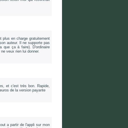
t plus en charge gratuitement
son auteur. Il ne supporte pas
a que ça à faire). D'ordinaire
 ne veux rien lui donner.
ées, et c'est très bon. Rapide,
 euros de la version payante
out a partir de l'appli sur mon