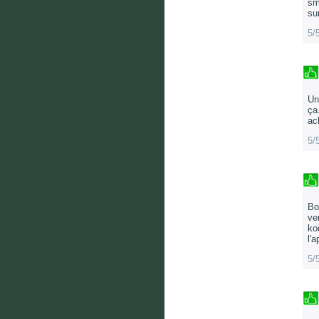
sm
su
5/
Un
ça
ac
5/
Bo
ve
ko
l'
5/